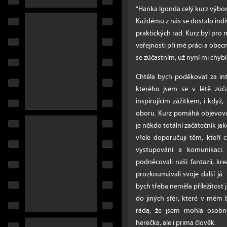
"Hanka Igonda celý kurz výbo
Každému z nás se dostalo indi
praktických rad. Kurz byl pro
veřejnosti při mé práci a obec
se zúčastním, už nyní mi chybí.
Chtěla bych poděkovat za in
kterého jsem se v létě zúč
inspirujícím zážitkem, i když
oboru. Kurz pomáhá objevova
je někdo totální začátečník ja
vřele doporučuji těm, kteří 
vystupování a komunikaci.
podněcovali naši fantazii, krea
prozkoumávali svoje další já.
bych třeba neměla příležitost j
do jiných sfér, které v mém
ráda, že jsem mohla osobně
herečka, ale i prima člověk.