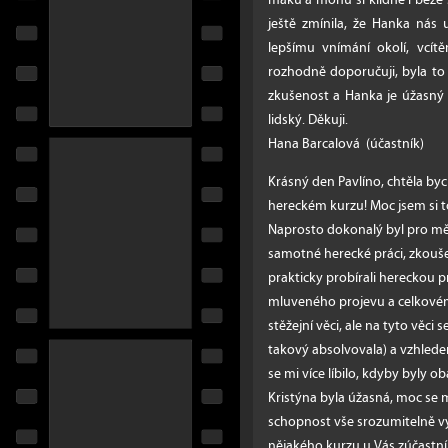
ještě zmínila, že Hanka nás 
lepšímu vnímání okolí, vcít
rozhodně doporučuji, byla t
zkušenost a Hanka je úžasný č
lidský. Děkuji.
Hana Barcalová (účastník)
Krásný den Pavlíno, chtěla by
hereckém kurzu! Moc jsem si to
Naprosto dokonalý byl pro mě 
samotné herecké práci, zkoušeli
prakticky probírali hereckou prá
mluveného projevu a celkovém
stěžejní věci, ale na tyto věci 
takový absolvovala) a vzhle
se mi více líbilo, kdyby byly 
Kristýna byla úžasná, moc se mi 
schopnost vše srozumitelně vy
nějakého kurzu u Vás zúčastním