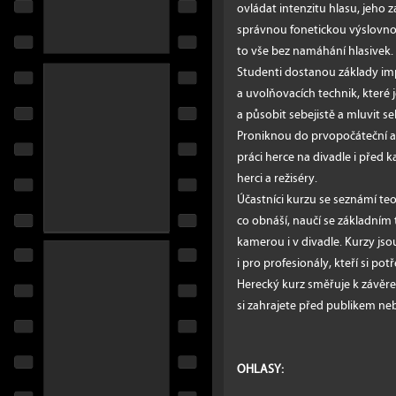
ovládat intenzitu hlasu, jeho za
správnou fonetickou výslovnos
to vše bez namáhání hlasivek.
Studenti dostanou základy im
a uvolňovacích technik, které j
a působit sebejistě a mluvit 
Proniknou do prvopočáteční a
práci herce na divadle i před 
herci a režiséry.
Účastníci kurzu se seznámí teor
co obnáší, naučí se základním
kamerou i v divadle. Kurzy jso
i pro profesionály, kteří si pot
Herecký kurz směřuje k závěre
si zahrajete před publikem n
OHLASY: