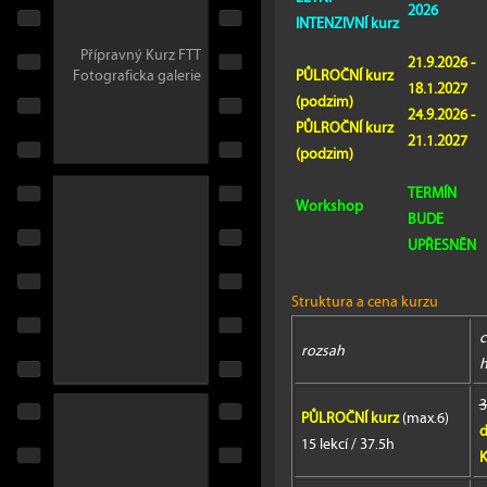
2026
INTENZIVNÍ kurz
Přípravný Kurz FTT
21.9.2026 -
PŮLROČNÍ kurz
Fotograficka galerie
18.1.2027
(podzim)
24.9.2026 -
PŮLROČNÍ kurz
21.1.2027
(podzim)
TERMÍN
Workshop
BUDE
UPŘESNĚN
Struktura a cena kurzu
c
rozsah
h
3
PŮLROČNÍ kurz
(max.6)
d
15 lekcí / 37.5h