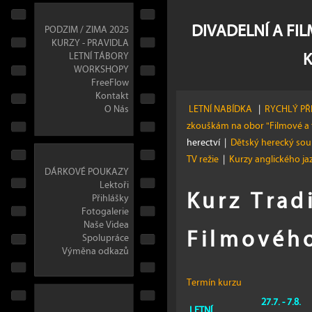
DIVADELNÍ A FI
PODZIM / ZIMA 2025
KURZY - PRAVIDLA
LETNÍ TÁBORY
WORKSHOPY
FreeFlow
Kontakt
O Nás
LETNÍ NABÍDKA
|
RYCHLÝ PŘ
zkouškám na obor "Filmové a 
herectví
|
Dětský herecký so
TV režie
|
Kurzy anglického j
DÁRKOVÉ POUKAZY
Lektoři
Kurz Trad
Přihlášky
Fotogalerie
Naše Videa
Filmového
Spolupráce
Výměna odkazů
Termín kurzu
27.7. - 7.8.
LETNÍ