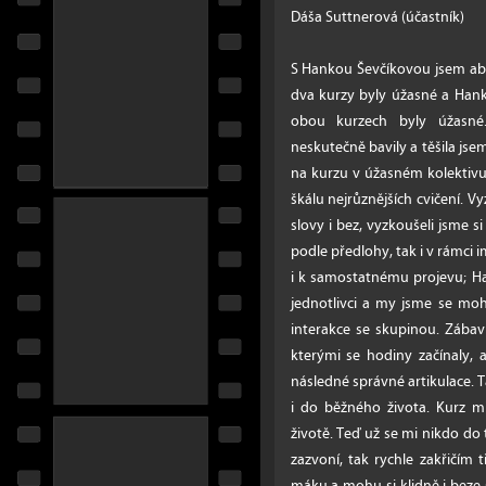
Dáša Suttnerová (účastník)
S Hankou Ševčíkovou jsem abs
dva kurzy byly úžasné a Hanky
obou kurzech byly úžasné
neskutečně bavily a těšila jse
na kurzu v úžasném kolektivu
škálu nejrůznějších cvičení. V
slovy i bez, vyzkoušeli jsme 
podle předlohy, tak i v rámci i
i k samostatnému projevu; Ha
jednotlivci a my jsme se mohli
interakce se skupinou. Zábavná
kterými se hodiny začínaly,
následné správné artikulace. T
i do běžného života. Kurz m
životě. Teď už se mi nikdo do
zazvoní, tak rychle zakřičí
máku a mohu si klidně i beze