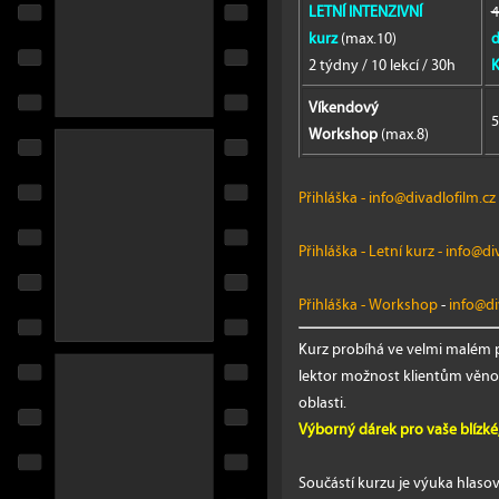
LETNÍ INTENZIVNÍ
4
kurz
(max.10)
d
2 týdny / 10 lekcí / 30h
K
Víkendový
5
Workshop
(max.8)
Přihláška
-
info@divadlofilm.cz
Přihláška - Letní kurz
-
info@div
Přihláška - Workshop
-
info@di
Kurz probíhá ve velmi malém p
lektor možnost klientům věnov
oblasti.
Výborný dárek pro vaše blízké
Součástí kurzu je výuka hlas