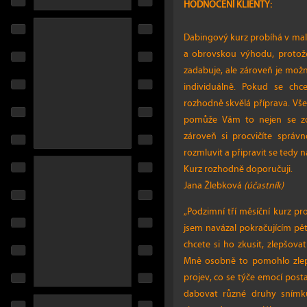
HODNOCENÍ KLIENTY:
Dabingový kurz probíhá v malém
a obrovskou výhodu, protože
zadabuje, ale zároveň je mo
individuálně. Pokud se ch
rozhodně skvělá příprava. Vše
pomůže Vám to nejen se zor
zároveň si procvičíte správn
rozmluvit a připravit se tedy n
Kurz rozhodně doporučuji.
Jana Žlebková
(účastník)
„Podzimní tří měsíční kurz p
jsem navázal pokračujícím pě
chcete si ho zkusit, zlepšov
Mně osobně to pomohlo zlepši
projev, co se týče emocí pos
dabovat různé druhy snímků