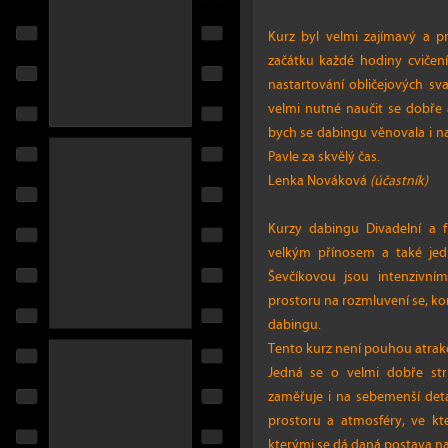
Kurz byl velmi zajímavý a p
začátku každé hodiny cvičení
nastartování obličejových sval
velmi nutné naučit se dobře 
bych se dabingu věnovala i na
Pavle za skvělý čas.
Lenka Nováková
(účastník)
Kurzy dabingu Divadelní a f
velkým přínosem a také jed
Ševčíkovou jsou intenzivním
prostoru na rozmluvení se, k
dabingu.
Tento kurz není pouhou atrakc
Jedná se o velmi dobře str
zaměřuje i na sebemenší deta
prostoru a atmosféry, ve kt
kterými se dá daná postava n