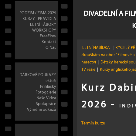
DIVADELNÍ A FI
PODZIM / ZIMA 2025
KURZY - PRAVIDLA
LETNÍ TÁBORY
WORKSHOPY
FreeFlow
Kontakt
O Nás
LETNÍ NABÍDKA
|
RYCHLÝ PŘ
zkouškám na obor "Filmové a 
herectví
|
Dětský herecký so
TV režie
|
Kurzy anglického j
DÁRKOVÉ POUKAZY
Lektoři
Kurz Dab
Přihlášky
Fotogalerie
Naše Videa
2026 -
Spolupráce
INDI
Výměna odkazů
Termín kurzu