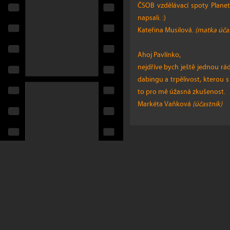
ČSOB vzdělávací spoty Planeto
napsali. :)
Kateřina Musilová.
(matka úča
Ahoj Pavlínko,
nejdříve bych ještě jednou r
dabingu a trpělivost, kterou 
to pro mě úžasná zkušenost.
Markéta Vaňková
(účastník)