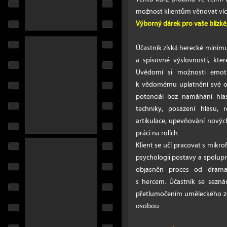
možnost klientům věnovat více
Výborný dárek pro vaše blízké
Účastník získá herecké minimu
a spisovné výslovnosti, kte
Uvědomí si možnosti emoti
k vědomému uplatnění své os
potenciál bez namáhání hlas
techniky, posazení hlasu, r
artikulace, upevňování novýc
práci na rolích.
Klient se učí pracovat s mikro
psychologii postavy a spolup
objasněn proces od dramat
s hercem. Účastník se sezná
přetlumočením uměleckého zá
osobou.