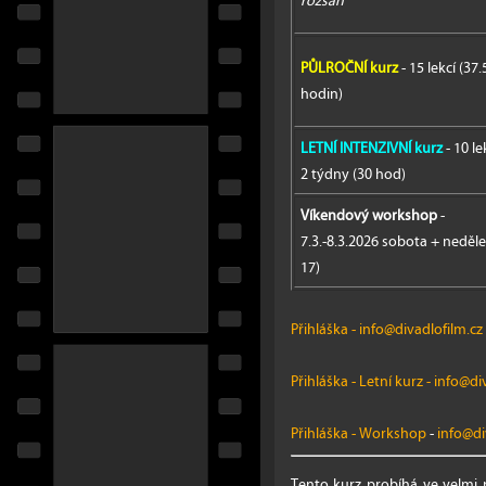
rozsah
PŮLROČNÍ kurz
- 15 lekcí (37.
hodin)
LETNÍ INTENZIVNÍ kurz
- 10 le
2 týdny (30 hod)
Víkendový workshop
-
7.3.-8.3.2026 sobota + neděle
17)
Přihláška
-
info@divadlofilm.cz
Přihláška - Letní kurz
-
info@div
Přihláška - Workshop
-
info@di
Tento kurz probíhá ve velmi