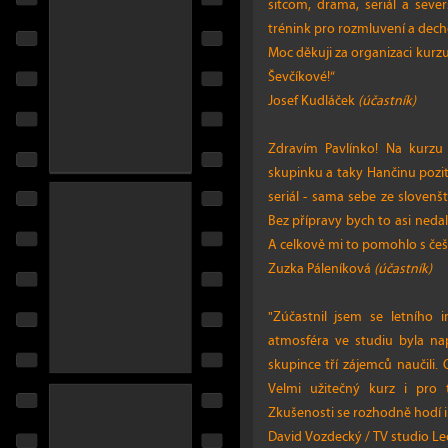
sitcom, drama, seriál a sever
trénink pro rozmluvení a dech
Moc děkuji za organizaci kurz
Ševčíkové!“
Josef Kudláček
(účastník)
Zdravím Pavlínko! Na kurzu 
skupinku a taky Hančinu pozi
seriál - sama sebe ze slovenš
Bez přípravy bych to asi nedal
A celkově mi to pomohlo s češ
Zuzka Páleníková
(účastník)
"Zúčastnil jsem se letního 
atmosféra ve studiu byla na
skupince tří zájemců naučili. 
Velmi užitečný kurz i pro t
Zkušenosti se rozhodně hodí i
David Vozdecký / TV studio Le