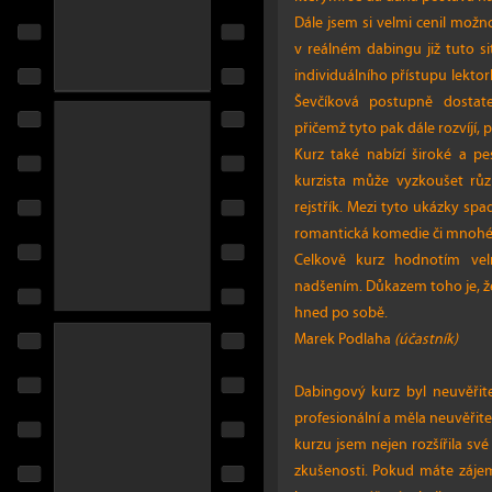
Dále jsem si velmi cenil možn
v reálném dabingu již tuto sit
individuálního přístupu lektork
Ševčíková postupně dostate
přičemž tyto pak dále rozvíjí
Kurz také nabízí široké a p
kurzista může vyzkoušet růz
rejstřík. Mezi tyto ukázky spa
romantická komedie či mnohé 
Celkově kurz hodnotím vel
nadšením. Důkazem toho je, že
hned po sobě.
Marek Podlaha
(účastník)
Dabingový kurz byl neuvěřit
profesionální a měla neuvěřit
kurzu jsem nejen rozšířila své
zkušenosti. Pokud máte zájem