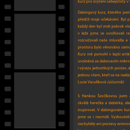
kurz pro zvýšení sebejistoty v
Dabingový kurz, kterého jsem 
předčil moje očekávání. Byl 
každý den byl znát pokrok všec
v leže jsme se uvolňovali rel
rozcvičovali naše mluvidla a v
prostoru bylo věnováno samotn
Kurz mě pomohl v lepší artiku
uvolněná za dabovacím mikrofo
i výrazu jednotlivých postav, 
jednou všem, kteří se na realiza
Lucie Vaculíková
(účastník)
S Hankou Ševčíkovou jsem a
skvělá herečka a dabérka, ale
inspirovat. V dabingovém kur
jsme se i nasmáli. Vyzkoušel
nechyběly ani postavy animov