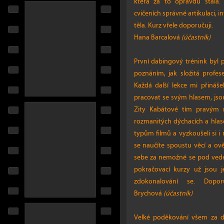
která za to opravdu stála.
cvičeních správné artikulaci, 
těla. Kurz vřele doporučuji.
Hana Barcalová
(účastník)
První dabingový trénink byl
poznáním, jak složitá profe
Každá další lekce mi přináše
pracovat se svým hlasem, jso
Zity Kabátové tím pravým 
rozmanitých dýchacích a hlas
typům filmů a vyzkoušeli si 
se naučíte spoustu věcí a ově
sebe za nemožné se pod vede
pokračovací kurzy už jsou j
zdokonalování se. Dopo
Brychová
(účastník)
Velké poděkování všem za da