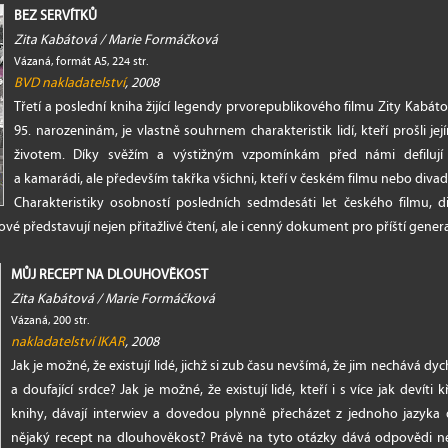
BEZ SERVÍTKŮ
Zita Kabátová / Marie Formáčková
Vázaná, formát A5, 224 str.
BVD nakladatelství
, 2008
Třetí a poslední kniha žijící legendy prvorepublikového filmu Zity Kabáto
95. narozeninám, je vlastně souhrnem charakteristik lidí, kteří prošli j
životem. Díky svěžím a výstižným vzpomínkám před námi defilují n
a kamarádi, ale především takřka všichni, kteří v českém filmu nebo divad
Charakteristiky osobností posledních sedmdesáti let českého filmu, 
vé představují nejen přitažlivé čtení, ale i cenný dokument pro příští gener
MŮJ RECEPT NA DLOUHOVĚKOST
Zita Kabátová / Marie Formáčková
Vázaná, 200 str.
nakladatelství IKAR
, 2008
Jak je možné, že existují lidé, jichž si zub času nevšímá, že jim nechává dy
a doufající srdce? Jak je možné, že existují lidé, kteří i s více jak devíti k
knihy, dávají interwiev a dovedou plynně přecházet z jednoho jazyka
nějaký recept na dlouhověkost? Právě na tyto otázky dává odpovědi nej