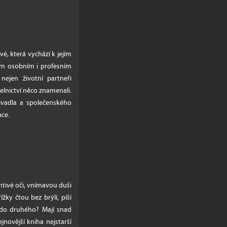
vé, která vychází k jejím
ejím osobním i profesním
ejen životní partneři
elnictví něco znamenali.
divadla a společenského
ace.
chtivé oči, vnímavou duši
řížky čtou bez brýlí, píší
 do druhého? Mají snad
novější kniha nejstarší