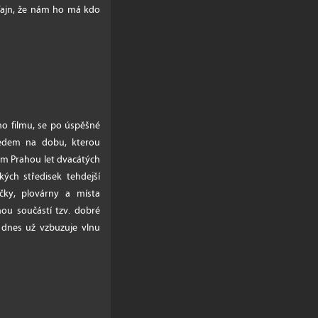
 fajn, že nám ho má kdo
ho filmu, se po úspěšné
ledem na dobu, kterou
m Prahou let dvacátých
ých středisek tehdejší
čky, plovárny a místa
ou součástí tzv. dobré
s dnes už vzbuzuje vlnu