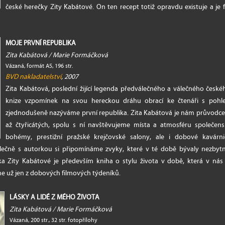
české herečky Zity Kabátové. On ten recept totiž opravdu existuje a je
MOJE PRVNÍ REPUBLIKA
Zita Kabátová / Marie Formáčková
Vázaná, formát A5, 196 str.
BVD nakladatelství
, 2007
Zita Kabátová, poslední žijící legenda předválečného a válečného české
knize vzpomínek na svou hereckou dráhu obrací ke čtenáři s poh
zjednodušeně nazýváme první republika. Zita Kabátová je nám průvodce
až čtyřicátých, spolu s ní navštěvujeme místa a atmosféru společensk
bohémy, prestižní pražské krejčovské salony, ale i dobové kavárni
olečně s autorkou si připomínáme zvyky, které v té době bývaly nezbytn
ka Zity Kabátové je především kniha o stylu života v době, která v ná
me už jen z dobových filmových týdeníků.
LÁSKY A LIDÉ Z MÉHO ŽIVOTA
Zita Kabátová / Marie Formáčková
Vázaná, 200 str., 32 str. fotopřílohy