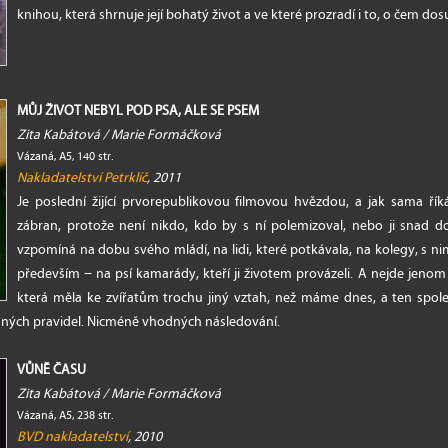
knihou, která shrnuje její bohatý život a ve které prozradí i to, o čem dos
MŮJ ŽIVOT NEBYL POD PSA, ALE SE PSEM
Zita Kabátová / Marie Formáčková
Vázaná, A5, 140 str.
Nakladatelství Petrklíč
, 2011
Je poslední žijící prvorepublikovou filmovou hvězdou, a jak sama ří
zábran, protože není nikdo, kdo by s ní polemizoval, nebo ji snad d
vzpomíná na dobu svého mládí, na lidi, které potkávala, na kolegy, s nimi
především − na psí kamarády, kteří ji životem provázeli. A nejde jenom
která měla ke zvířatům trochu jiný vztah, než máme dnes, a ten společ
ísných pravidel. Nicméně vhodných následování.
VŮNĚ ČASU
Zita Kabátová / Marie Formáčková
Vázaná, A5, 238 str.
BVD nakladatelství
, 2010