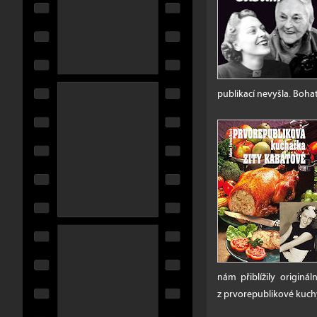
publikací nevyšla. Bohat
nám přiblížily originá
z prvorepublikové kuchy