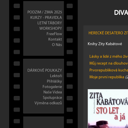
DIVA
PODZIM / ZIMA 2025
KURZY - PRAVIDLA
LETNÍ TÁBORY
WORKSHOPY
HERECKÉ DESATERO Z
FreeFlow
Kontakt
Knihy Zity Kabátové
O Nás
Lásky a lidé z mého ži
Můj recept na dlouhov
Prvorepubliková kucha
DÁRKOVÉ POUKAZY
Lektoři
Moje první republika
(
Přihlášky
Fotogalerie
Naše Videa
Spolupráce
Výměna odkazů