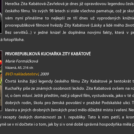
Herečka Zita Kabátová-Zavřelová je dnes již opravdovou legendou čes
českého filmu. Ve svých 98 letech si stále všechno pamatuje, což je s
vám nyní přinášíme to nejlepší ze tří dnes už vyprodaných knižních 
prvorepublikové filmové hvězdy Zity Kabátové (Lásky a lidé mého života
Bez servítků...) v jedné knize! Je doplněna novými fakty, která v p
á fotopříloha.
PRVOREPUBLIKOVÁ KUCHAŘKA ZITY KABÁTOVÉ
Marie Formáčková
Vázaná, A5, 216 str.
BVD nakladatelství
, 2009
Čtvrtá kniha žijící legendy českého filmu Zity Kabátové je tentokrát t
Kuchařky píše ze známých osobností leckdo. Zita Kabátová ovšem na r
ví, o čem mluví. Ještě předtím, než ji objevil film, vystudovala, jako v té 
dobrých rodin, školu pro ženská povolání v pražské Podskalské ulici
klavíru a jiných drobných ženských prací mělo důležité místo i vaření. N
lní recepty českých domácností za 1. republiky. Tato k nim patří, a k
ně se v ní dočtete i o tom, jak by si v oné době správná hospodyňka měla p