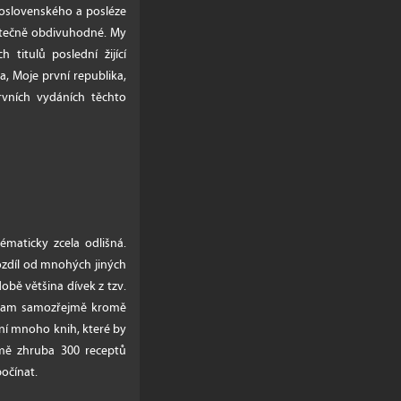
koslovenského a posléze
kutečně obdivuhodné. My
titulů poslední žijící
, Moje první republika,
rvních vydáních těchto
ématicky zcela odlišná.
ozdíl od mnohých jiných
době většina dívek z tzv.
. Tam samozřejmě kromě
ení mnoho knih, které by
romě zhruba 300 receptů
očínat.