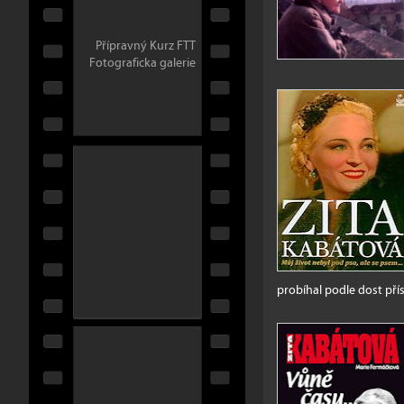
Přípravný Kurz FTT
Fotograficka galerie
probíhal podle dost př