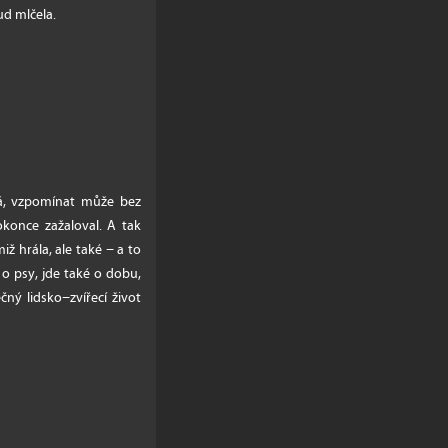
ud mlčela.
ká, vzpomínat může bez
okonce zažaloval. A tak
ž hrála, ale také − a to
 o psy, jde také o dobu,
ný lidsko−zvířecí život