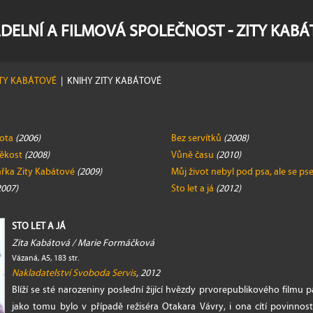
DELNÍ A FILMOVÁ SPOLEČNOST - ZITY KAB
ITY KABÁTOVÉ
|
KNIHY ZITY KABÁTOVÉ
vota
(2006)
Bez servítků
(2008)
ěkost
(2008)
Vůně času
(2010)
řka Zity Kabátové
(2009)
Můj život nebyl pod psa, ale se p
2007)
Sto let a já
(2012)
STO LET A JÁ
Zita Kabátová / Marie Formáčková
Vázaná, A5, 183 str.
Nakladatelství Svoboda Servis
, 2012
Blíží se sté narozeniny poslední žijící hvězdy prvorepublikového filmu p
jako tomu bylo v případě režiséra Otakara Vávry, i ona cítí povinnost 