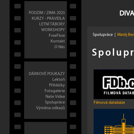
DIVA
PODZIM / ZIMA 2025
KURZY - PRAVIDLA
LETNÍ TÁBORY
WORKSHOPY
Spolupráce
|
Matěj Be
FreeFlow
Kontakt
O Nás
Spolupr
DÁRKOVÉ POUKAZY
Lektoři
Přihlášky
Fotogalerie
Naše Videa
Spolupráce
Filmová databáze
Výměna odkazů