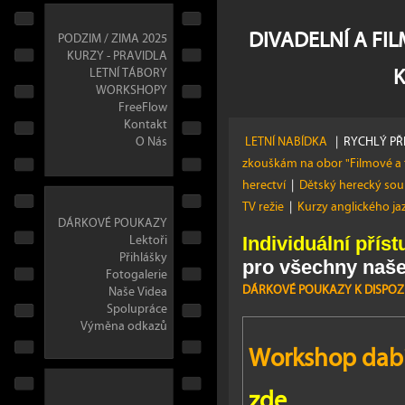
DIVADELNÍ A FI
PODZIM / ZIMA 2025
KURZY - PRAVIDLA
LETNÍ TÁBORY
WORKSHOPY
FreeFlow
Kontakt
O Nás
LETNÍ NABÍDKA
|
RYCHLÝ PŘ
zkouškám na obor "Filmové a 
herectví
|
Dětský herecký so
TV režie
|
Kurzy anglického j
DÁRKOVÉ POUKAZY
Lektoři
Individuální příst
Přihlášky
pro všechny naše
Fotogalerie
DÁRKOVÉ POUKAZY K DISPOZI
Naše Videa
Spolupráce
Výměna odkazů
Workshop dabi
zde