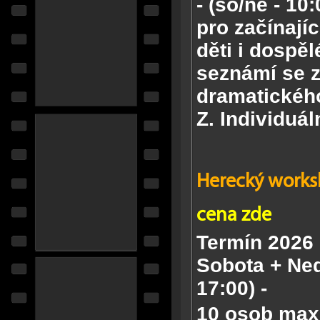
-
(so/ne - 10:
pro
začínají
děti i dospělé
seznámí se 
dramatického
Z.
Individuál
Herecký worksh
cena zde
Termín 2026
Sobota + Ned
17:00) -
10 osob max