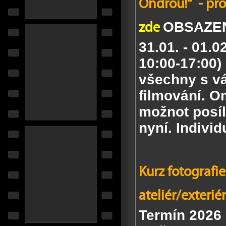
Ondrou!“ - pro
zde
OBSAZE
31.01. - 01.0
10:00-17:00)
všechny
s v
filmování.
Om
možnot posíla
nyní.
Individ
Kurz fotografie č
ateliér/exteriér
Termín 2026