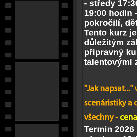
-
středy 17:30
19:00 hodin -
pokročilí, dě
Tento kurz je
důležitým z
přípravný ku
talentovými 
"Jak napsat...
scenáristiky a
všechny -
cena
Termín 2026