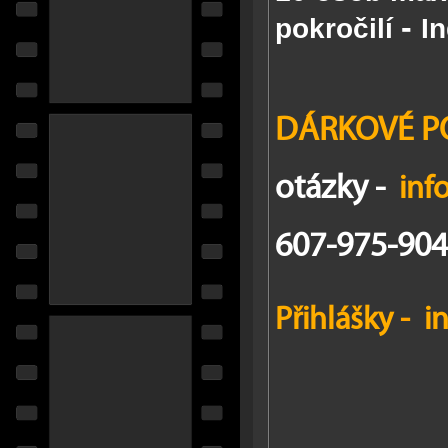
-
pokročilí
In
DÁRKOVÉ P
otázky -
inf
607-975-904
Přihlášky
-
i