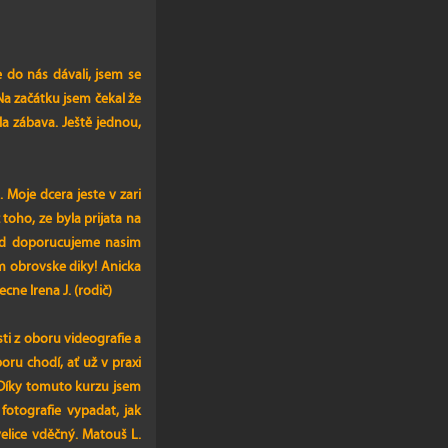
 do nás dávali, jsem se
 Na začátku jsem čekal že
la zábava. Ještě jednou,
Moje dcera jeste v zari
toho, ze byla prijata na
ted doporucujeme nasim
vam obrovske diky! Anicka
ne Irena J. (rodič)
i z oboru videografie a
ru chodí, ať už v praxi
 Díky tomuto kurzu jsem
fotografie vypadat, jak
elice vděčný. Matouš L.