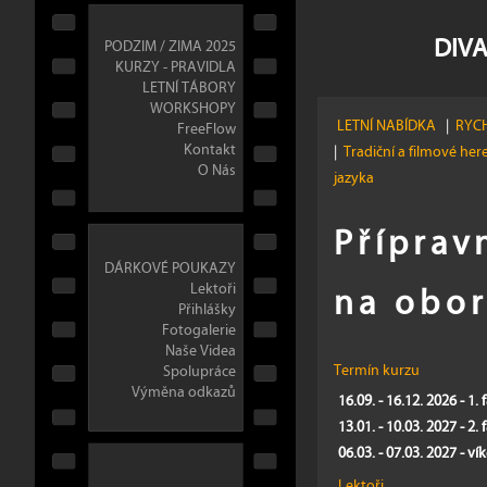
DIVA
PODZIM / ZIMA 2025
KURZY - PRAVIDLA
LETNÍ TÁBORY
WORKSHOPY
LETNÍ NABÍDKA
|
RYCH
FreeFlow
Kontakt
|
Tradiční a filmové her
O Nás
jazyka
Příprav
DÁRKOVÉ POUKAZY
na obor
Lektoři
Přihlášky
Fotogalerie
Naše Videa
Termín kurzu
Spolupráce
Výměna odkazů
16.09. - 16.12. 2026 - 1. 
13.01. - 10.03. 2027 - 2. 
06.03. - 07.03. 2027 - v
Lektoři