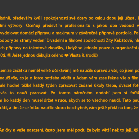
adně, především kvůli spokojenosti své dcery po celou dobu její účasti, 
ími výtvory. Oceňuji především profesionalitu s jakou oba vedoucí ve
ětí vydolovat domácí přípravu a maximum v závěrečné přípravě portfolia. P
podpory ze strany vedení Divadelní a filmové společnosti Zity Kabátové, h
ách přípravy na talentové zkoušky, i když se jednalo pouze o organizační 
ti. 🌞 Ještě jednou děkuji z celého ❤️ Vlasta R. (rodič)
jsem ze začátku neměl velké očekávání, mě naučila opravdu vše, co jsem po
ás naučí vše, co je o fotce potřeba vědět a Adam vám zase řekne vše o film
ale hodně těžké každý týden zpracovat zadané úkoly třeba, dvacet fote
 vás to naučí pracovat. Po tomto náročném období jsem si foťá
em ho každý den musel držet v ruce, abych se to všechno naučil. Tato 
rátil, a tím že se fotku naučíte skoro bezchybně, vám ještě přidá na tom, že
ičky a vaše nasazení, často jsem měl pocit, že bylo větší než to její...