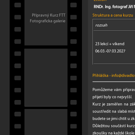
RNDr. Ing. fotograf Jiř
Struktura a cena kurzu
Přípravný Kurz FTT
Fotograficka galerie
rozsah
23 lekcí + víkend
06.03.-07.03.2027
Přihláška
-
info@divadlof
Pomůžeme vám připravit
přijetí byly co nejvyšší.
Kurz je zaměřen na zák
soustředit na slabá mís
budete se jimi chtít u 
Důležitou součástí kur
zkoušky na každé škole