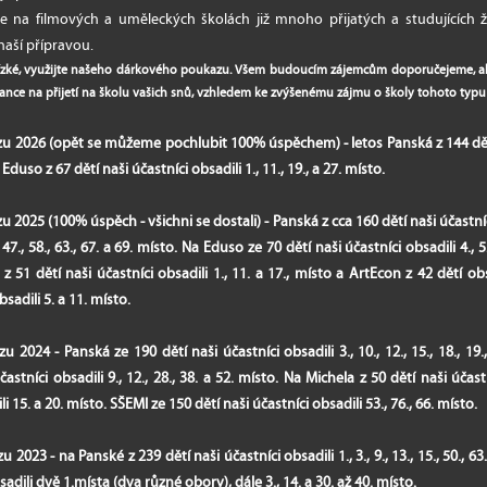
 na filmových a uměleckých školách již mnoho přijatých a studujících
 naší přípravou.
ízké, využijte našeho dárkového poukazu. Všem budoucím zájemcům doporučejeme, aby s
 šance na přijetí na školu vašich snů, vzhledem ke zvýšenému zájmu o školy tohoto typu
rzu 2026 (opět se můžeme pochlubit 100% úspěchem)
- letos Panská z 144 dě
a Eduso z 67 dětí naši účastníci obsadili 1., 11., 19., a 27. místo.
u 2025 (100% úspěch - všichni se dostali)
- Panská z cca 160 dětí naši účastníci 
., 47., 58., 63., 67. a 69. místo. Na Eduso ze 70 dětí naši účastníci obsadili 4., 5., 6
z 51 dětí naši účastníci obsadili 1., 11. a 17., místo a ArtEcon z 42 dětí ob
bsadili 5. a 11. místo.
 2024 - Panská ze 190 dětí naši účastníci obsadili 3., 10., 12., 15., 18., 19.,
astníci obsadili 9., 12., 28., 38. a 52. místo. Na Michela z 50 dětí naši účast
i 15. a 20. místo. SŠEMI ze 150 dětí naši účastníci obsadili 53., 76., 66. místo.
2023 - na Panské z 239 dětí naši účastníci obsadili 1., 3., 9., 13., 15., 50., 6
sadili dvě 1.místa (dva různé obory), dále 3., 14. a 30. až 40. místo.