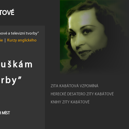
ÁTOVÉ
ové a televizní tvorby”
žie
|
Kurzy anglického
ouškám
orby”
ZITA KABÁTOVÁ VZPOMÍNÁ
HERECKÉ DESATERO ZITY KABÁTOVÉ
KNIHY ZITY KABÁTOVÉ
H MÍST