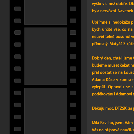
vyšlo víc než dobře. Ob
byla nervózní. Navenek 
Upřímně si nedokážu pře
bych určitě vše, co na
neuvěřitelně posunul ve
přínosný. Matyáš S. (úča
Dobrý den, chtěli jsme
budeme muset čekat na 
přál dostat se na Edus
Adama Kůse v komisi :-
vylepšil. Opravdu se 
poděkování i Adamovi a 
Děkuju moc, DFZSK, za p
Milá Pavlíno, jsem Vám
Vás na přípravě naučil,