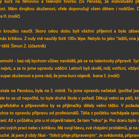
 kurz na filmovou a televizní tvorbu (SŠ Panská), za individuální pří
ivost. Mám dvojitou zkušenost, vřele doporučuji všem dětem i rodičům. 
ta H.
(rodič)
roužku naučil. Skoro celou dobu byli všichni příjemní a byla zábav
y nás kritikou. Z nuly mě naučily fotit 100× lépe. Nebylo to jako “Ježiši, ona j
těšil. Šimon Z. (účastník)
mohl – bez něj bychom vůbec nevěděli, jak se na talentovky připravit. Syn 
 nejvíc, a za to jsme opravdu vděční. Lektoři byli skvělí, milí, vstřícní, vždyc
super zkušenost a jsme rádi, že jsme kurz objevili. Ivana S. (rodič)
stala na Panskou, byla na 3. místě. To jsme opravdu nečekali. (počítal js
le to se už nepočítá, to byla druhá škola v pořadí. Děkuji velmi za péči, kt
rafického a přípravného by se přijímačky dělaly velmi těžko. V požada
e chce to opravdu přípravu od profesionálů. Táňa z počátku nechápala spo
cení. Až v průběhu jste u ní objevili talent, že tam "něco" je. Pro dceru bylo u
i svých prací nebo s kritikou. Má svojí hlavu, své chápání problémů, je na n
ché. Já jsem jí vždy říkal - "štěstí přeje připraveným". Je svědomitá, připra