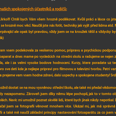
ašich spokojených účastníků a rodičů:
Jirko!!! Chtěl bych Vám všem hrozně poděkovat. Kvůli práci a lásce co jste
l se hrozně moc věcí. Naučili jste nás fotit, techniky jak vyjít před lidma atd.
pávající ale opak byl pravdou, vždy jsem se na kroužek těšil a vždycky by
ík)
am vsem podekovala za veskerou pomoc, pripravu a psychickou podporu. 
toaparat a dnes mame po vysledcich na stredni skolu a radujeme se nejen z 
ila, ale i za velmi vysoke bodove hodnoceni. Kurzy, ktere poradate uz 
pro sve deti kde je nejlepe pripravi pro filmovou a televizni tvorbu. Patri 
 a prejeme vam vsem hodne zdravi, dalsi uspechy a spokojene studenty! Srdec
ožnil dostat se na mou vysněnou střední školu, ale také mi předal vědomost
ikdy nezapomenu. Zároveň jsem díky němu lépe pochopil, jak to v tomto obo
ách. Navíc mi umožnil poznat skvělé lidi, které bych jinak nikdy nepotkal.
 začal jsem se fotografii věnovat mnohem více. Ukázal mi, jak má správná 
ii a také mě naučil základní principy nastavování fotoaparátu za co jsem v