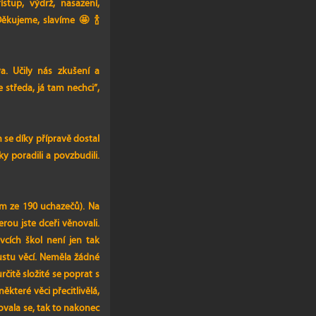
stup, výdrž, nasazení,
Děkujeme, slavíme 🤩 🍾
a. Učily nás zkušení a
e středa, já tam nechci”,
se díky přípravě dostal
ky poradili a povzbudili.
em ze 190 uchazečů). Na
erou jste dceři věnovali.
vcích škol není jen tak
ustu věcí. Neměla žádné
rčitě složité se poprat s
ěkteré věci přecitlivělá,
vovala se, tak to nakonec