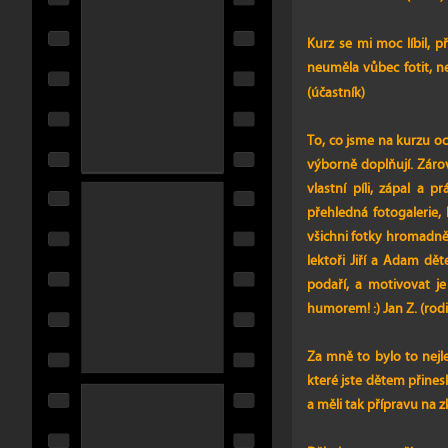
​Kurz se mi moc líbil,
neuměla vůbec fotit, n
(účastník)
To, co jsme na kurzu oce
výborně doplňují. Záro
vlastní píli, zápal a
přehledná fotogalerie,
všichni fotky hromadně 
lektoři Jiří a Adam dě
podaří, a motivovat je
humorem! :) Jan Z. (rodi
Za mně to bylo to nejle
které jste dětem přinesl
a měli tak přípravu na