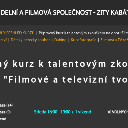
DELNÍ A FILMOVÁ SPOLEČNOST - ZITY KAB
LÝ PŘEHLED KURZŮ
|
Přípravný kurz k talentovým zkouškám na obor "Film
ectví
|
Dětský herecký soubor
|
Dabing
|
Kurz fotografie
|
Filmová a TV re
ný kurz k talentovým zk
 "Filmové a televizní tv
fáze (14)
Středa 16:00 - 19:00 + 1 víkend
fáze (9)
10 VOLNÝC
íkend