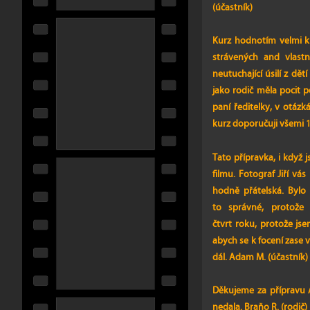
(účastník)
Kurz hodnotím velmi kl
strávených and vlastn
neutuchající úsilí z d
jako rodič měla pocit 
paní ředitelky, v otázk
kurz doporučuji všemi 10
Tato přípravka, i když 
filmu. Fotograf Jiří v
hodně přátelská. Bylo 
to správné, protože
čtvrt roku, protože js
abych se k focení zase v
dál. Adam M. (účastník)
Děkujeme za přípravu An
nedala. Braňo R. (rodič)