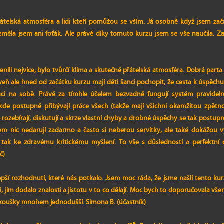
 přátelská atmosféra a lidi kteří pomůžou se vším. Já osobně když jsem zač
eměla jsem ani foťák. Ale právě díky tomuto kurzu jsem se vše naučila. Z
nili nejvíce, bylo tvůrčí klima a skutečně přátelská atmosféra. Dobrá parta 
veň ale hned od začátku kurzu mají děti šanci pochopit, že cesta k úspěchu
 práci na sobě. Právě za tímhle účelem bezvadně fungují systém pravide
 kde postupně přibývají práce všech (takže mají všichni okamžitou zpět
rozebírají, diskutují a skrze vlastní chyby a drobné úspěchy se tak postup
tem nic nedarují zadarmo a často si neberou servítky, ale také dokážou v
 tak ke zdravému kritickému myšlení. To vše s důsledností a perfektní 
č)
pší rozhodnutí, které nás potkalo. Jsem moc ráda, že jsme našli tento kurz
i, jim dodalo znalosti a jistotu v to co dělají. Moc bych to doporučovala vš
 zkoušky mnohem jednodušší. Simona B. (účastník)