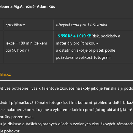
í Neuer a Mg.A. režisér Adam Kůs
specifikace
obvyklá cena pro 1 účastníka
15 990 Kč + 1 010 Kč
(tisk, podklady a
lekce = 180 min (celkem
materiály pro Panskou -
cca 90 hodin)
u ostatních škol je příplatek podle
požadované velikosti fotografií)
ilm.cz
 vše potřebné i vás k talentové zkoušce na školy jako je Panská a jí pod
ladní přijímačková témata fotografie, film, kulturní přehled a další. U 
ta a nakonec zkonzultujeme a vybereme kolekci prací (fotografií atd.), které 
zkoušky prezentovat.
zu je diskuse o Vašich vybraných dílech a zvolených zkouškových tématech, 
 je pohovor.