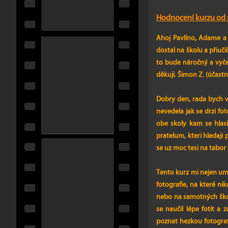
Hodnocení kurzu od n
Ahoj Pavlíno, Adame a 
dostal na školu a přiuči
to bude náročný a vyčer
děkuji. Šimon Z. (účastn
Dobry den, rada bych v
nevedela jak se drzi fo
obe skoly kam se hlas
pratelum, kteri hledaji 
se uz moc tesi na tabor
Tento kurz mi nejen um
fotografie, na které n
nebo na samotných škol
se naučil lépe fotit a
poznat hezkou fotograf