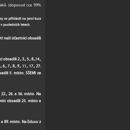
 žáků (doposud cca 99%
e přihlásili na jarní kurz
 v posledních letech.
​
tí naši účastníci obsadili
obsadili 2., 3., 5., 8.,14.,
., 7., 8., 9., 11., 17., 27.
sadili 5. místo. SŠEMI ze
 22., 26. a 56. místo. Na
níci obsadili 25. místo a
3. a 89. místo. Na Eduso z