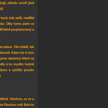
ít, ačkoliv uvnitř jistě
ič)
bych, kde začít, nedělal
ráci. Díky tomu jsem se
věřitelně propracovaný a
 sebou. Vše zvládl, tak
ebovali. Adam by si moc
 jsme dokonce štěstí na
edly si to myslím hodně
ednou a vyřiďte prosím
)
děčná. Všechno, co se u
 na Panskou měl. Bylo to