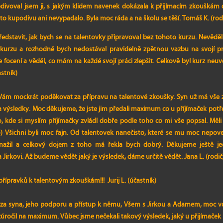
divoval jsem ji, s jakým klidem navenek dokázala k přijímacím zkouškám doj
to kupodivu ani nevypadalo. Byla moc ráda a na školu se těší. Tomáš K. (rod
dstavit, jak bych se na talentovky připravoval bez tohoto kurzu. Nevěděl 
 kurzu a rozhodně bych nedostával pravidelně zpětnou vazbu na svojí p
 focení a věděl, co mám na každé svojí práci zlepšit. Celkově byl kurz neu
stník)
 Vám mockrát poděkovat za přípravu na talentové zkoušky. Syn už má vše za
výsledky. Moc děkujeme, že jste jim předali maximum co u příjímaček potř
o, kde si myslím příjímačky zvládl dobře podle toho co mi vše popsal. Měli
) Všichni byli moc fajn. Od talentovek nanečisto, které se mu moc nepov
snažil a celkový dojem z toho má řekla bych dobrý. Děkujeme ještě j
Jirkovi. Až budeme vědět jaký je výsledek, dáme určitě vědět. Jana L. (rodič
řípravků k talentovým zkouškám!!! Jurij L. (účastník)
 za syna, jeho podporu a přístup k němu, Všem s Jirkou a Adamem, moc v
 zúročil na maximum. Vůbec jsme nečekali takový výsledek, jaký u přijímaček