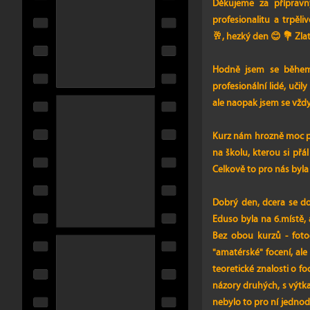
Děkujeme za přípravný
profesionalitu a trpěl
🥂, hezký den 😊 💐
Zla
Hodně jsem se během k
profesionální lidé, učil
ale naopak jsem se vždy 
Kurz nám hrozně moc po
na školu, kterou si přál
Celkově to pro nás byla 
Dobrý den, dcera se do
Eduso byla na 6.místě, a
Bez obou kurzů - fotog
"amatérské" focení, al
teoretické znalosti o fo
názory druhých, s výtkam
nebylo to pro ní jednodu