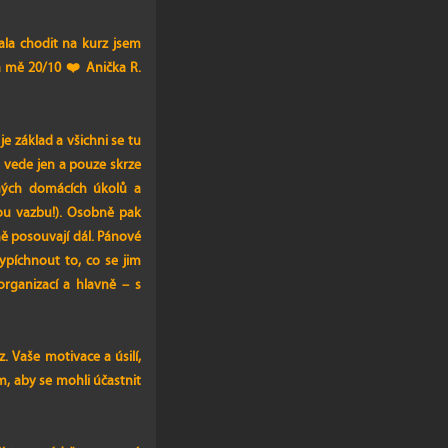
ala chodit na kurz jsem
a mě 20/10 ❤️ Anička R.
je základ a všichni se tu
 vede jen a pouze skrze
lných domácích úkolů a
nou vazbu!). Osobně pak
ně posouvají dál. Pánové
ypíchnout to, co se jim
organizací a hlavně – s
. Vaše motivace a úsilí,
em, aby se mohli účastnit