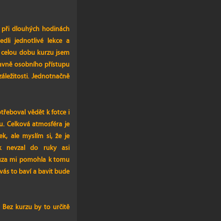
i při dlouhých hodinách
dli jednotlivé lekce a
o celou dobu kurzu jsem
lavně osobního přístupu
záležitosti. Jednotnačně
třeboval vědět k fotce i
u. Celková atmosféra je
k, ale myslím si, že je
k nevzal do ruky asi
pauza mi pomohla k tomu
 vás to baví a bavit bude
 Bez kurzu by to určitě