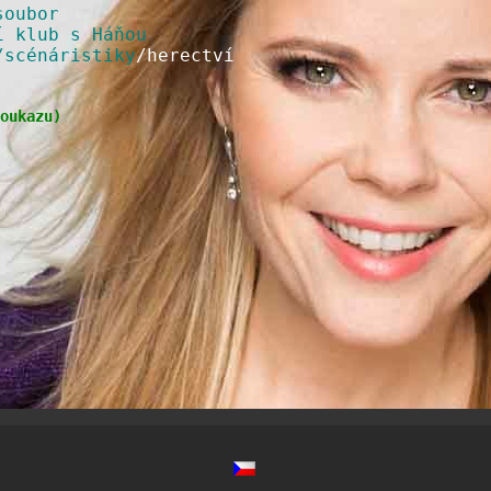
soubor
í klub s Háňou
/scénáristiky
/herectví
oukazu
)