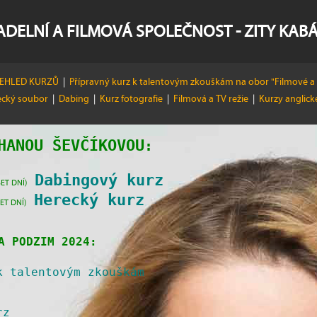
ADELNÍ A FILMOVÁ SPOLEČNOST - ZITY KAB
ŘEHLED KURZŮ
|
Přípravný kurz k talentovým zkouškám na obor "Filmové a 
ecký soubor
|
Dabing
|
Kurz fotografie
|
Filmová a TV režie
|
Kurzy anglic
HANOU ŠEVČÍKOVOU
:
Dabingový kurz
ET DNÍ)
Herecký kurz
ET DNÍ)
A PODZIM 2024:
k talentovým zkouškám
rz