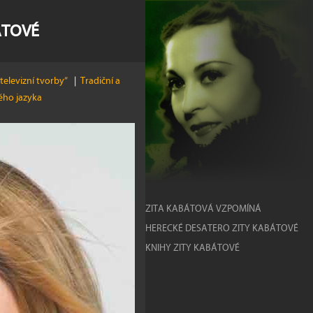
ÁTOVÉ
televizní tvorby”
|
Tradiční a
kého jazyka
ZITA KABÁTOVÁ VZPOMÍNÁ
HERECKÉ DESATERO ZITY KABÁTOVÉ
KNIHY ZITY KABÁTOVÉ