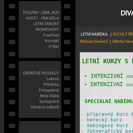
DIV
PODZIM / ZIMA 2025
KURZY - PRAVIDLA
LETNÍ TÁBORY
WORKSHOPY
LETNÍ NABÍDKA
|
RYCHLÝ P
FreeFlow
Kontakt
filmové herectví
|
Dětský her
O Nás
LETNÍ KURZY S
DÁRKOVÉ POUKAZY
-
INTENZIVNÍ
(DES
Lektoři
Přihlášky
-
INTENZIVNÍ
(DES
Fotogalerie
Naše Videa
Spolupráce
SPECIÁLNÍ NABÍDK
Výměna odkazů
-
přípravný kurz 
-
herecký kurz
-
dabingový kurz
-
fotografický ku