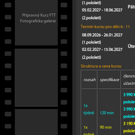
(1.pololetí)
Pát
05.02.2027 - 18.06.2027
Přípravný Kurz FTT
(2.pololetí)
Fotograficka galerie
Termín kurzu pro děti 6 - 11
08.09.2026 - 26.01.2027
(1.pololetí)
Úte
02.02.2027 - 15.06.2027
(2.pololetí)
Struktura a cena kurzu
členstv
rozsah
specifikace
účastn
3 990 
pololet
1x
3 990 
týdně
120 min
pololet
3 190 
1x
90 min
pololet
týdně