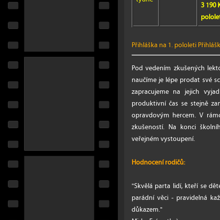
3 190 
pololet
Přihláška na 1. pololeti
Přihlášk
Pod vedením zkušených lekto
naučíme je lépe prodat své sch
zapracujeme na jejich vyjad
produktivní čas se stejně za
opravdovým hercem. V rámc
zkušeností. Na konci školní
veřejném vystoupení.
Hodnocení rodičů:
"Skvělá parta lidí, kteří se d
parádní věci - pravidelná ka
důkazem."