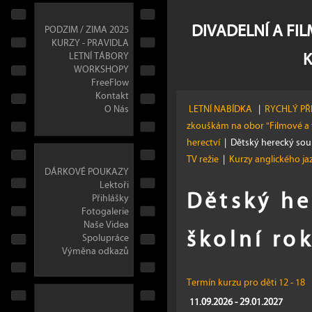
DIVADELNÍ A FI
PODZIM / ZIMA 2025
KURZY - PRAVIDLA
LETNÍ TÁBORY
WORKSHOPY
FreeFlow
Kontakt
O Nás
LETNÍ NABÍDKA
|
RYCHLÝ PŘ
zkouškám na obor "Filmové a 
herectví
|
Dětský herecký so
TV režie
|
Kurzy anglického j
DÁRKOVÉ POUKAZY
Lektoři
Dětský he
Přihlášky
Fotogalerie
Naše Videa
školní ro
Spolupráce
Výměna odkazů
Termín kurzu pro děti 12 - 18
11.09.2026 - 29.01.2027