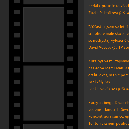
nedala, protože to všec
Zuzka Páleníková
(účast
"Zúčastnil jsem se letn
se toho v malé skupince 
se nechystají vyloženě 
David Vozdecký / TV stu
Kurz byl velmi zajímav
následné rozmluvení a n
artikulovat, mluvit pom
za skvělý čas.
Lenka Nováková
(účast
Kurzy dabingu Divadeln
vedené Hanou I. Ševčí
koncentraci a samozřej
Tento kurz není pouhou 