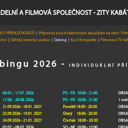
DELNÍ A FILMOVÁ SPOLEČNOST - ZITY KAB
LÝ PŘEHLED KURZŮ
|
Přípravný kurz k talentovým zkouškám na obor "Film
ectví
|
Dětský herecký soubor
|
Dabing
|
Kurz fotografie
|
Filmová a TV re
bingu 2026 -
INDIVIDUÁLNÍ PŘ
06.07. - 17.07. 2026
PO - PÁ 18:00 - 21:00
OBSA
17.08. - 28.08. 2026
PO - PÁ 18:00 - 21:00
1 vo
21.09.2026 - 18.01. 2027
Pondělí 18:00 - 20:30
OBSA
22.09.2026 - 19.01. 2027
Úterý 18:00 - 20:30
OBSA
24.09.2026 - 21.01. 2027
Čtvrtek 18:00 - 20:30
OBSA
07.02. - 08.02. 2026
SO - NE 10:00 - 17:00
OBSA