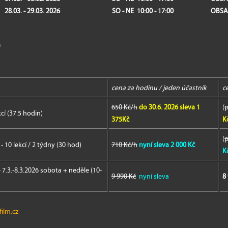
28
.03. - 29.03. 2026
SO - NE 10:00 - 17:00
OBSA
á
cena za hodinu / jeden účastník
c
650 Kč/h
do 30.6. 2026 sleva 1
(
p
kcí (37.5 hodin)
375Kč
K
(
p
- 10 lekcí / 2 týdny (30 hod)
710 Kč/h
nyní sleva 2 000 Kč
K
- 7.3.-8.3.2026 sobota + neděle (10-
9 990 Kč
nyní sleva
8
ilm.cz