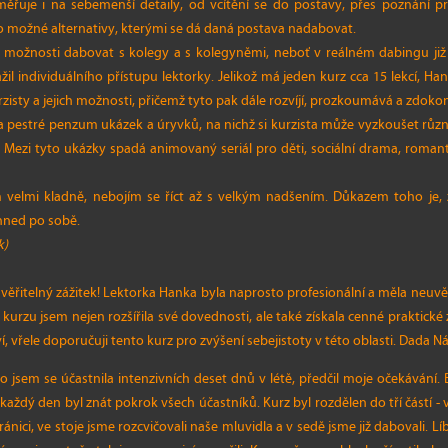
měřuje i na sebemenší detaily, od vcítění se do postavy, přes poznání p
po možné alternativy, kterými se dá daná postava nadabovat.
l možnosti dabovat s kolegy a s kolegyněmi, neboť v reálném dabingu již t
žil individuálního přístupu lektorky. Jelikož má jeden kurz cca 15 lekcí, Ha
isty a jejich možnosti, přičemž tyto pak dále rozvíjí, prozkoumává a zdokon
 a pestré penzum ukázek a úryvků, na nichž si kurzista může vyzkoušet růz
ík. Mezi tyto ukázky spadá animovaný seriál pro děti, sociální drama, roma
 velmi kladně, nebojím se říct až s velkým nadšením. Důkazem toho je, 
 hned po sobě.
k)
ěřitelný zážitek! Lektorka Hanka byla naprosto profesionální a měla neuvěř
urzu jsem nejen rozšířila své dovednosti, ale také získala cenné praktick
í, vřele doporučuji tento kurz pro zvýšení sebejistoty v této oblasti. Dada 
 jsem se účastnila intenzivních deset dnů v létě, předčil moje očekávání.
každý den byl znát pokrok všech účastníků. Kurz byl rozdělen do tří částí - v
ránici, ve stoje jsme rozcvičovali naše mluvidla a v sedě jsme již dabovali. Lí