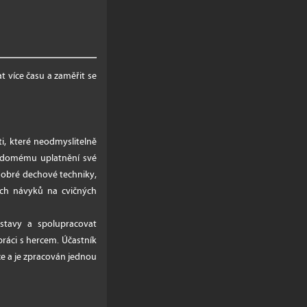
 více času a zaměřit se
i, které neodmyslitelně
vědomému uplatnění své
 dobré dechové techniky,
ních návyků na cvičných
ostavy a spolupracovat
ráci s hercem. Účastník
e a je zpracován jednou