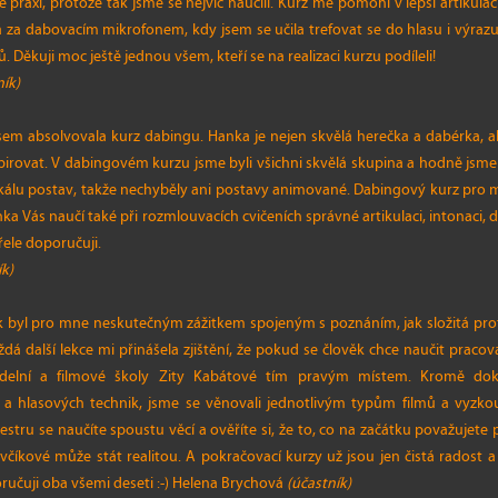
raxi, protože tak jsme se nejvíc naučili. Kurz mě pomohl v lepší artikulaci
 za dabovacím mikrofonem, kdy jsem se učila trefovat se do hlasu i výrazu
 Děkuji moc ještě jednou všem, kteří se na realizaci kurzu podíleli!
ník)
em absolvovala kurz dabingu. Hanka je nejen skvělá herečka a dabérka, ale
pirovat. V dabingovém kurzu jsme byli všichni skvělá skupina a hodně jsme 
škálu postav, takže nechyběly ani postavy animované. Dabingový kurz pro m
nka Vás naučí také při rozmlouvacích cvičeních správné artikulaci, intonaci,
řele doporučuji.
ík)
k byl pro mne neskutečným zážitkem spojeným s poznáním, jak složitá prof
á další lekce mi přinášela zjištění, že pokud se člověk chce naučit praco
delní a filmové školy Zity Kabátové tím pravým místem. Kromě dok
a hlasových technik, jsme se věnovali jednotlivým typům filmů a vyzkou
stru se naučíte spoustu věcí a ověříte si, že to, co na začátku považujet
íkové může stát realitou. A pokračovací kurzy už jsou jen čistá radost a
ručuji oba všemi deseti :-) Helena Brychová
(účastník)