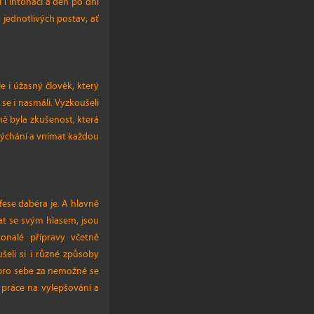
 i intonaci a den po dni
 jednotlivých postav, ať
 i úžasný člověk, který
se i nasmáli. Vyzkoušeli
ě byla zkušenost, která
 dýchání a vnímat každou
ese dabéra je. A hlavně
vat se svým hlasem, jsou
onalé přípravy včetně
šeli si i různé způsoby
e pro sebe za nemožné se
 práce na vylepšování a