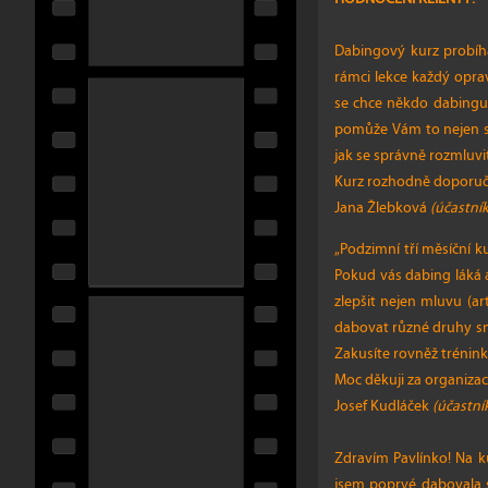
Dabingový kurz probíhá
rámci lekce každý opra
se chce někdo dabingu 
pomůže Vám to nejen se 
jak se správně rozmluvit
Kurz rozhodně doporuču
Jana Žlebková
(účastník
„Podzimní tří měsíční 
Pokud vás dabing láká 
zlepšit nejen mluvu (ar
dabovat různé druhy sní
Zakusíte rovněž trénink
Moc děkuji za organizac
Josef Kudláček
(účastní
Zdravím Pavlínko! Na k
jsem poprvé dabovala s