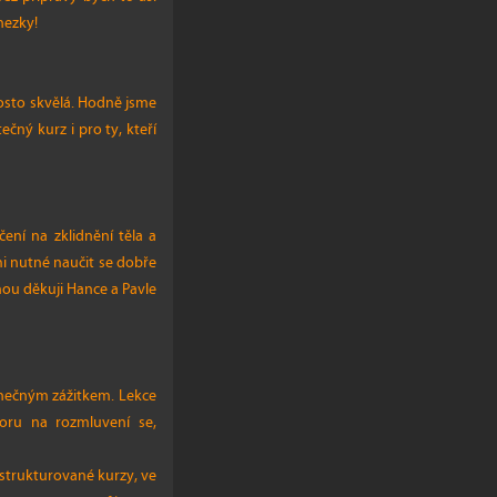
hezky!
rosto skvělá. Hodně jsme
ečný kurz i pro ty, kteří
ení na zklidnění těla a
mi nutné naučit se dobře
nou děkuji Hance a Pavle
inečným zážitkem. Lekce
toru na rozmluvení se,
 strukturované kurzy, ve