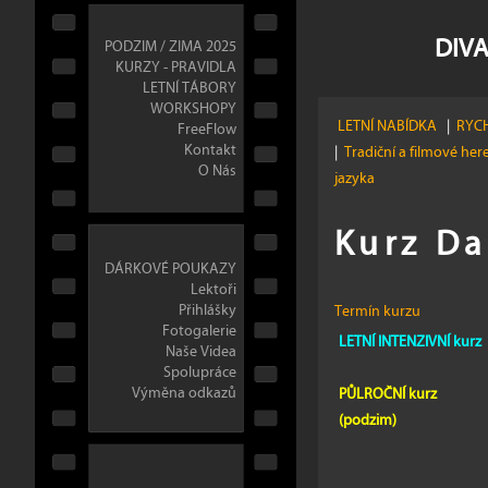
DIVA
PODZIM / ZIMA 2025
KURZY - PRAVIDLA
LETNÍ TÁBORY
WORKSHOPY
LETNÍ NABÍDKA
|
RYCH
FreeFlow
Kontakt
|
Tradiční a filmové her
O Nás
jazyka
Kurz Da
DÁRKOVÉ POUKAZY
Lektoři
Přihlášky
Termín kurzu
Fotogalerie
LETNÍ INTENZIVNÍ kurz
Naše Videa
Spolupráce
Výměna odkazů
PŮLROČNÍ kurz
(podzim)