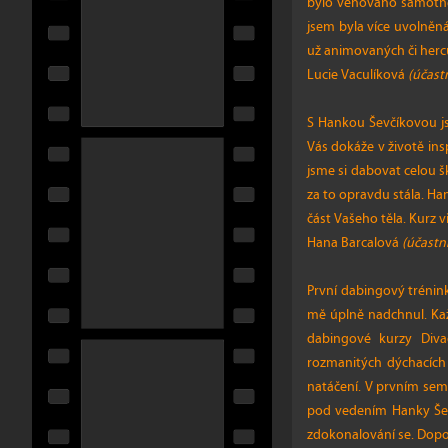
bylo věnováno samotné p
jsem byla více uvolněná
už animovaných či herců.
Lucie Vaculíková
(účast
S Hankou Ševčíkovou js
Vás dokáže v životě ins
jsme si dabovat celou 
za to opravdu stála. Ha
část Vašeho těla. Kurz v
Hana Barcalová
(účastn
První dabingový trénin
mě úplně nadchnul. Každ
dabingové kurzy Diva
rozmanitých dýchacích 
natáčení. V prvním seme
pod vedením Hanky Ševč
zdokonalování se. Dopo