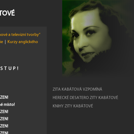
ÁTOVÉ
ové a televizní tvorby”
žie
|
Kurzy anglického
ÍSTUP!
ZITA KABÁTOVÁ VZPOMÍNÁ
ZEN!
HERECKÉ DESATERO ZITY KABÁTOVÉ
lné místo!
KNIHY ZITY KABÁTOVÉ
ZEN!
ZEN!
ZEN!
ZEN!