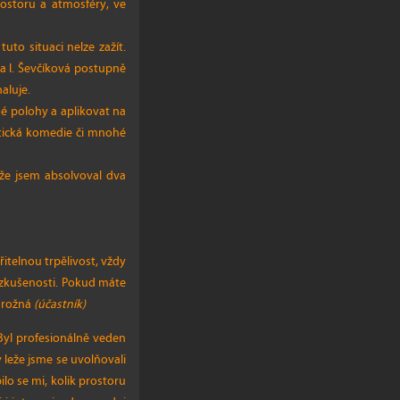
rostoru a atmosféry, ve
uto situaci nelze zažít.
na I. Ševčíková postupně
aluje.
né polohy a aplikovat na
ntická komedie či mnohé
že jsem absolvoval dva
itelnou trpělivost, vždy
é zkušenosti. Pokud máte
Nárožná
(účastník)
 Byl profesionálně veden
 leže jsme se uvolňovali
bilo se mi, kolik prostoru