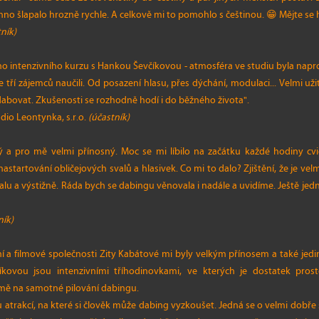
hno šlapalo hrozně rychle. A celkově mi to pomohlo s češtinou. 😁 Mějte se 
ník)
ího intenzivního kurzu s Hankou Ševčíkovou - atmosféra ve studiu byla nap
tří zájemců naučili. Od posazení hlasu, přes dýchání, modulaci... Velmi užit
dabovat. Zkušenosti se rozhodně hodí i do běžného života".
dio Leontynka, s.r.o.
(účastník)
ý a pro mě velmi přínosný. Moc se mi líbilo na začátku každé hodiny cvič
astartování obličejových svalů a hlasivek. Co mi to dalo? Zjištění, že je vel
alu a výstižně. Ráda bych se dabingu věnovala i nadále a uvidíme. Ještě jed
ník)
í a filmové společnosti Zity Kabátové mi byly velkým přínosem a také jed
kovou jsou intenzivními tříhodinovkami, ve kterých je dostatek pros
mě na samotné pilování dabingu.
atrakcí, na které si člověk může dabing vyzkoušet. Jedná se o velmi dobře