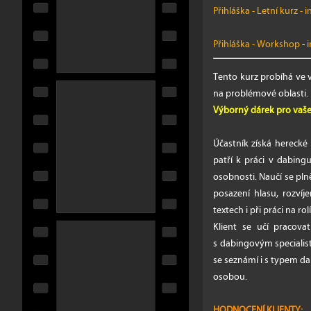
Přihláška - Letní kurz
-
i
Přihláška - Workshop
-
i
Tento kurz probíhá ve
na problémové oblasti.
Výborný dárek pro vaše
Účastník získá herecké
patří k práci v dabin
osobnosti. Naučí se pln
posazení hlasu, rozvíj
textech i při práci na rol
Klient se učí pracova
s dabingovým specialis
se seznámí i s typem d
osobou.
HODNOCENÍ KLIENTY: