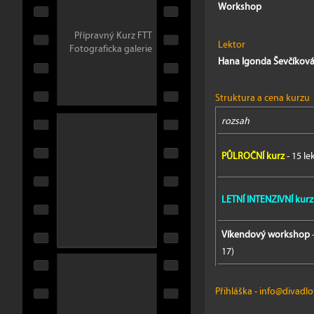
Workshop
Přípravný Kurz FTT
Lektor
Fotograficka galerie
Hana Igonda Ševčíkov
Struktura a cena kurzu
rozsah
PŮLROČNÍ kurz
- 15 le
LETNÍ INTENZIVNÍ kurz
Víkendový workshop
17)
Přihláška
-
info@divadlof