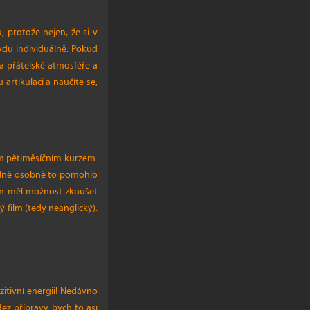
 protože nejen, že si v
vdu individuálně. Pokud
a přátelské atmosféře a
artikulaci a naučíte se,
ím pětiměsíčním kurzem.
. Mně osobně to pomohlo
jsem měl možnost zkoušet
 film (tedy neanglický).
itivní energii! Nedávno
ez přípravy bych to asi