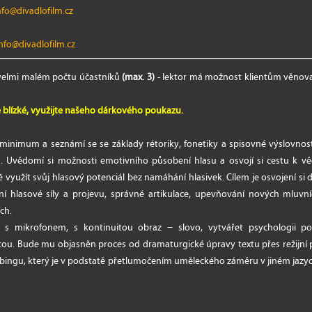
nfo@divadlofilm.cz
nfo@divadlofilm.cz
 velmi malém počtu účastníků
(max. 3)
- lektor má možnost klientům věnovat
 blízké, využijte našeho dárkového poukazu.
 minimum a seznámí se se základy rétoriky, fonetiky a spisovné výslovnost
gu. Uvědomí si možnosti emotivního působení hlasu a osvojí si cestu k 
ě využít svůj hlasový potenciál bez namáhání hlasivek. Cílem je osvojení si
ení hlasové síly a projevu, správné artikulace, upevňování nových mluv
ích.
t s mikrofonem, s kontinuitou obraz − slovo, vytvářet psychologii p
tou. Bude mu objasněn proces od dramaturgické úpravy textu přes režijní p
abingu, který je v podstatě přetlumočením uměleckého záměru v jiném jazyc