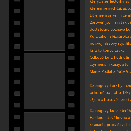
kterých se lektorka za
kterém se nachází, až 
Dále jsem si velmi ceni
Zároveň jsem si však vá
dostatečně poznává kurz
Kurz také nabízí široké
ně svůj hlasový rejstř
britské konverzačky.
Celkově kurz hodnotím
čtyřměsíční kurzy, a to
Marek Podlaha
(účastní
Dabingový kurz byl neuv
ochotně pomohla. Díky k
zájem o hlasové herectv
Dabingový kurz, kterého
Hankou I. Ševčíkovou a 
relaxací a procvičovali b