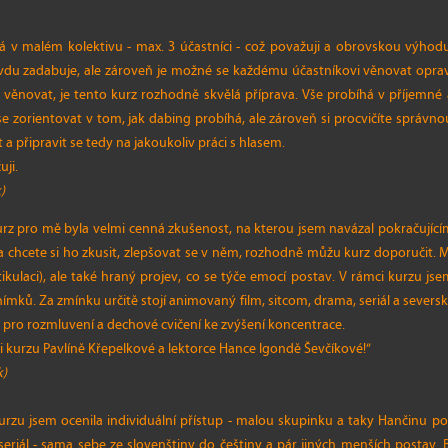
 v malém kolektivu - max. 3 účastníci - což považuji a obrovskou výhodu,
vdu zadabuje, ale zároveň je možné se každému účastníkovi věnovat opra
věnovat, je tento kurz rozhodně skvělá příprava. Vše probíhá v příjemné 
zorientovat v tom, jak dabing probíhá, ale zároveň si procvičíte správnou 
 a připravit se tedy na jakoukoliv práci s hlasem.
ji.
)
kurz pro mě byla velmi cenná zkušenost, na kterou jsem navázal pokračujíc
a chcete si ho zkusit, zlepšovat se v něm, rozhodně můžu kurz doporučit
tikulaci), ale také hraný projev, co se týče emocí postav. V rámci kurzu 
mků. Za zmínku určitě stojí animovaný film, sitcom, drama, seriál a severský
 pro rozmluvení a dechové cvičení ke zvýšení koncentrace.
i kurzu Pavlíně Křepelkové a lektorce Hance Igondě Ševčíkové!“
k)
urzu jsem ocenila individuální přístup - malou skupinku a taky Hančinu poz
eriál - sama sebe ze slovenštiny do češtiny a pár jiných menších postav. B