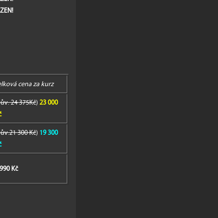
ZEN!
elková cena za kurz
ův. 24 375Kč
)
23 000
č
ův.21 300 Kč
)
19 300
č
 990 Kč