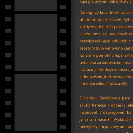
kurz pro zvýšení sebejistoty v
Dabingový kurz, kterého jsem 
předčil moje očekávání. Byl 
každý den byl znát pokrok všec
v leže jsme se uvolňovali rel
rozcvičovali naše mluvidla a v
prostoru bylo věnováno samotn
Kurz mě pomohl v lepší artiku
uvolněná za dabovacím mikrofo
i výrazu jednotlivých postav, 
jednou všem, kteří se na realiza
Lucie Vaculíková
(účastník)
S Hankou Ševčíkovou jsem a
skvělá herečka a dabérka, ale
inspirovat. V dabingovém kur
jsme se i nasmáli. Vyzkoušel
nechyběly ani postavy animov