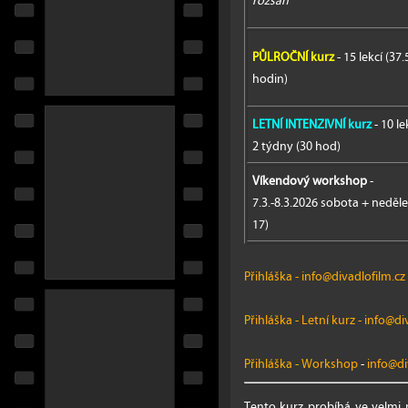
rozsah
PŮLROČNÍ kurz
- 15 lekcí (37.
hodin)
LETNÍ INTENZIVNÍ kurz
- 10 le
2 týdny (30 hod)
Víkendový workshop
-
7.3.-8.3.2026 sobota + neděle
17)
Přihláška
-
info@divadlofilm.cz
Přihláška - Letní kurz
-
info@div
Přihláška - Workshop
-
info@di
Tento kurz probíhá ve velmi