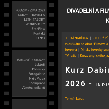
DIVADELNÍ A FI
PODZIM / ZIMA 2025
KURZY - PRAVIDLA
LETNÍ TÁBORY
WORKSHOPY
FreeFlow
Kontakt
O Nás
LETNÍ NABÍDKA
|
RYCHLÝ PŘ
zkouškám na obor "Filmové a 
herectví
|
Dětský herecký so
TV režie
|
Kurzy anglického j
DÁRKOVÉ POUKAZY
Lektoři
Kurz Dab
Přihlášky
Fotogalerie
Naše Videa
2026 -
Spolupráce
INDI
Výměna odkazů
Termín kurzu