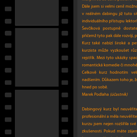
Dále jsem si velmi cenil možn
v reálném dabingu již tuto sit
individuálního přístupu lektork
Ševčíková postupně dostate
přičemž tyto pak dále rozvíjí
Kurz také nabízí široké a p
kurzista může vyzkoušet růz
rejstřík. Mezi tyto ukázky spa
romantická komedie či mnohé 
Celkově kurz hodnotím vel
nadšením. Důkazem toho je, že
hned po sobě.
Marek Podlaha
(účastník)
Dabingový kurz byl neuvěřit
profesionální a měla neuvěřit
kurzu jsem nejen rozšířila své
zkušenosti. Pokud máte zájem