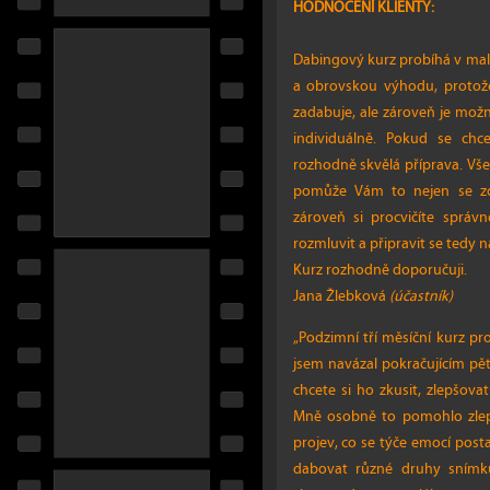
HODNOCENÍ KLIENTY:
Dabingový kurz probíhá v malém
a obrovskou výhodu, protože
zadabuje, ale zároveň je mo
individuálně. Pokud se ch
rozhodně skvělá příprava. Vše
pomůže Vám to nejen se zor
zároveň si procvičíte správn
rozmluvit a připravit se tedy n
Kurz rozhodně doporučuji.
Jana Žlebková
(účastník)
„Podzimní tří měsíční kurz p
jsem navázal pokračujícím pě
chcete si ho zkusit, zlepšov
Mně osobně to pomohlo zlepši
projev, co se týče emocí pos
dabovat různé druhy snímků