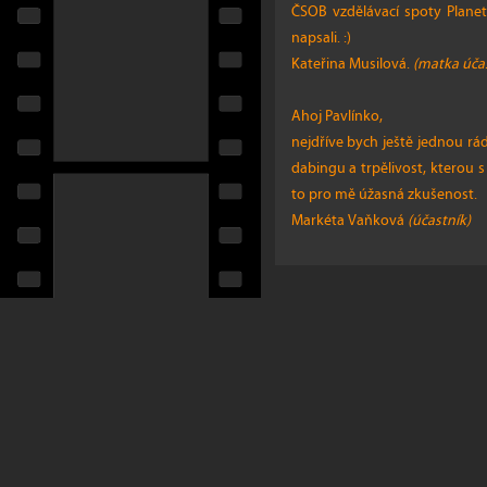
ČSOB vzdělávací spoty Planeto
napsali. :)
Kateřina Musilová.
(matka úča
Ahoj Pavlínko,
nejdříve bych ještě jednou r
dabingu a trpělivost, kterou 
to pro mě úžasná zkušenost.
Markéta Vaňková
(účastník)