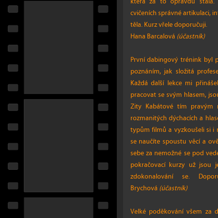
která za to opravdu stála.
cvičeních správné artikulaci, 
těla. Kurz vřele doporučuji.
Hana Barcalová
(účastník)
První dabingový trénink byl
poznáním, jak složitá profe
Každá další lekce mi přináše
pracovat se svým hlasem, jso
Zity Kabátové tím pravým 
rozmanitých dýchacích a hlas
typům filmů a vyzkoušeli si 
se naučíte spoustu věcí a ově
sebe za nemožné se pod vede
pokračovací kurzy už jsou j
zdokonalování se. Dopo
Brychová
(účastník)
Velké poděkování všem za da