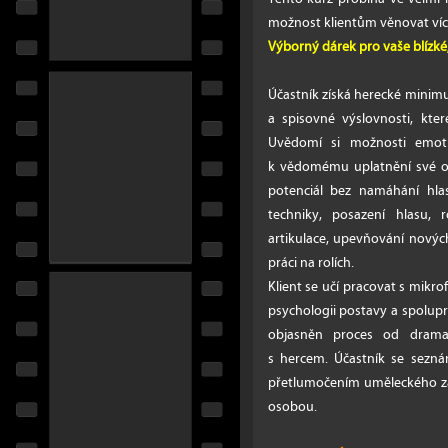
možnost klientům věnovat více
Výborný dárek pro vaše blízké
Účastník získá herecké minimu
a spisovné výslovnosti, kte
Uvědomí si možnosti emoti
k vědomému uplatnění své os
potenciál bez namáhání hlas
techniky, posazení hlasu, r
artikulace, upevňování novýc
práci na rolích.
Klient se učí pracovat s mikro
psychologii postavy a spolup
objasněn proces od dramat
s hercem. Účastník se sezná
přetlumočením uměleckého zá
osobou.