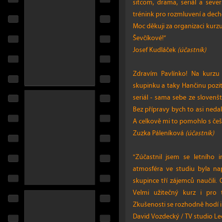
sitcom, drama, seriál a sever
trénink pro rozmluvení a dech
Moc děkuji za organizaci kurz
Ševčíkové!“
Josef Kudláček
(účastník)
Zdravím Pavlínko! Na kurzu 
skupinku a taky Hančinu pozi
seriál - sama sebe ze slovenš
Bez přípravy bych to asi nedal
A celkově mi to pomohlo s češ
Zuzka Páleníková
(účastník)
"Zúčastnil jsem se letního 
atmosféra ve studiu byla na
skupince tří zájemců naučili. 
Velmi užitečný kurz i pro t
Zkušenosti se rozhodně hodí i
David Vozdecký / TV studio Le