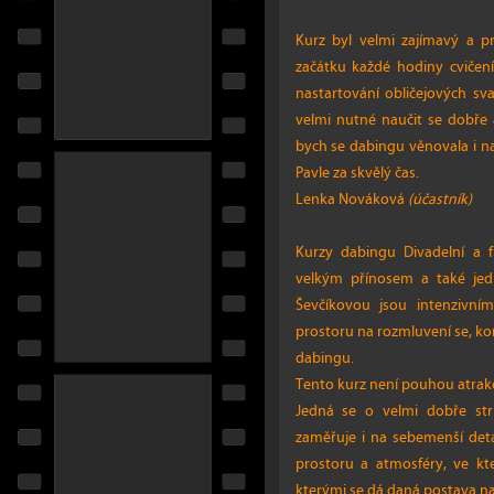
Kurz byl velmi zajímavý a p
začátku každé hodiny cvičení
nastartování obličejových sval
velmi nutné naučit se dobře 
bych se dabingu věnovala i na
Pavle za skvělý čas.
Lenka Nováková
(účastník)
Kurzy dabingu Divadelní a f
velkým přínosem a také jed
Ševčíkovou jsou intenzivním
prostoru na rozmluvení se, k
dabingu.
Tento kurz není pouhou atrakc
Jedná se o velmi dobře str
zaměřuje i na sebemenší deta
prostoru a atmosféry, ve kt
kterými se dá daná postava n