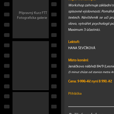
Workshop zahrnuje základní teo
spisovné výslovnosti. Pomáh
Přípravný Kurz FTT
textech. Návštěvník se učí p
Fotograficka galerie
slovo, vytvářet psychologii po
Maximum 3 účastníci.
Lektoři:
HANA ŠEVČÍKOVÁ
Místo konání:
Janáčkovo nábřeží 84/9 (Lesnic
(5 minut chůze od stanice metra A
Cena: 9
990.-Kč
nyní 8 990.-Kč
Přihláška