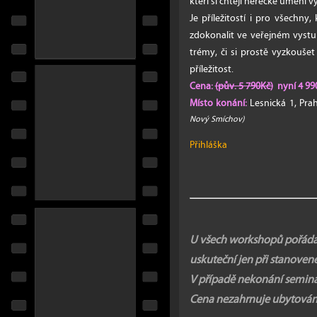
kteří si chtějí herecké umění v
Je příležitostí i pro všechny,
zdokonalit ve veřejném vystup
trémy, či si prostě vyzkouše
příležitost.
Cena:
(pův. 5 790Kč)
nyní 4 990
Místo konání:
Lesnická 1, Pr
Nový Smíchov)
Přihláška
U všech workshopů pořádaný
uskuteční jen při stanove
V případě nekonání seminá
Cena nezahrnuje ubytování