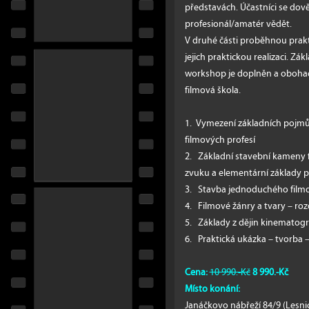
představách. Účastníci se dově
profesionál/amatér vědět.
V druhé části proběhnou prak
jejich praktickou realizaci. Zák
workshop je doplněn a obohac
filmová škola.
1. Vymezení základních pojmů:
filmových profesí
2. Základní stavební kameny fil
zvuku a elementární základy 
3. Stavba jednoduchého film
4. Filmové žánry a tvary – r
5. Základy z dějin kinematogr
6. Praktická ukázka – tvorba
Cena:
10 990.-Kč
8 990.-Kč
Místo konání:
Janáčkovo nábřeží 84/9 (Lesnic