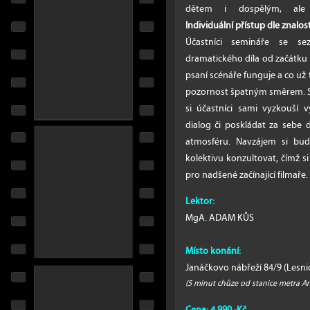
dětem i dospělým, ale 
Individuální přístup dle znalost
Účastníci semináře se s
dramatického díla od začátku 
psaní scénáře funguje a co už
pozornost špatným směrem. Souč
si účastníci sami vyzkouší 
dialog či poskládat za sebe du
atmosféru. Navzájem si budo
kolektivu konzultovat, čímž s
pro nadšené začínající filmaře.
Lektor:
MgA. ADAM KŮS
Místo konání:
Janáčkovo nábřeží 84/9 (Lesnic
(5 minut chůze od stanice metra A