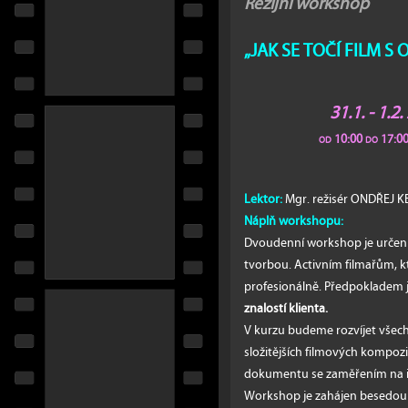
Režijní workshop
„JAK SE TOČÍ FILM S O
31.1. - 1.2
od 10:00 do 17:00
Lektor:
Mgr. režisér ONDŘEJ 
Náplň workshopu:
Dvoudenní workshop je určen
tvorbou. Activním filmařům, kte
profesionálně. Předpokladem 
znalostí klienta.
V kurzu budeme rozvíjet všec
složitějších filmových kompozi
dokumentu se zaměřením na in
Workshop je zahájen besedou s