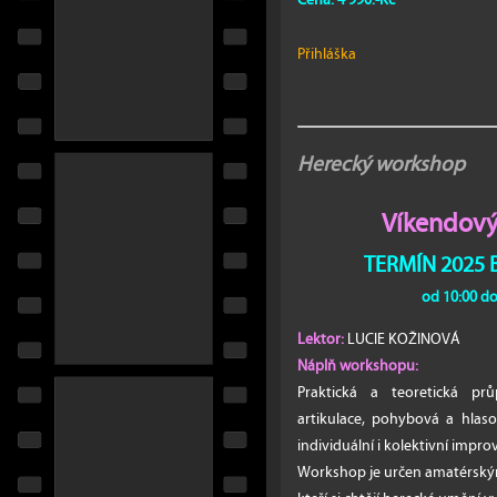
Cena: 4 990.-Kč
Přihláška
Herecký workshop
Víkendový
TERMÍN 2025
od 10:00 do
Lektor:
LUCIE KOŽINOVÁ
Náplň workshopu:
Praktická a teoretická prů
artikulace, pohybová a hlaso
individuální i kolektivní improv
Workshop je určen amatérským