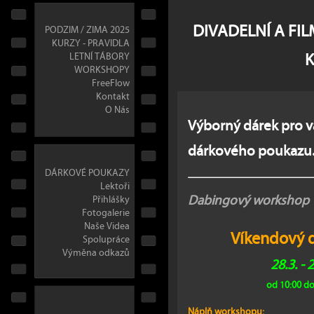
DIVADELNÍ A FI
PODZIM / ZIMA 2025
KURZY - PRAVIDLA
LETNÍ TÁBORY
WORKSHOPY
FreeFlow
Kontakt
O Nás
Výborný dárek pro va
dárkového poukazu
DÁRKOVÉ POUKAZY
Lektoři
Dabingový workshop
Přihlášky
Fotogalerie
Naše Videa
Víkendový 
Spolupráce
Výměna odkazů
28.3. - 
od 10:00 do
Náplň workshopu: