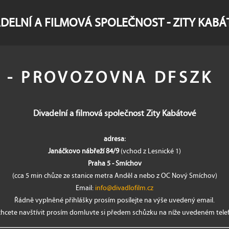
DELNÍ A FILMOVÁ SPOLEČNOST - ZITY KAB
t - PROVOZOVNA DFSZK
Divadelní a filmová společnost Zity Kabátové
adresa:
Janáčkovo nábřeží 84/9
(vchod z Lesnické 1)
Praha 5 - Smíchov
(cca 5 min chůze ze stanice metra Anděl a nebo z OC Nový Smíchov)
Email:
info@divadlofilm.cz
Řádně vyplněné přihlášky prosím posílejte na výše uvedený email.
hcete navštívit prosím domluvte si předem schůzku na níže uvedeném telef