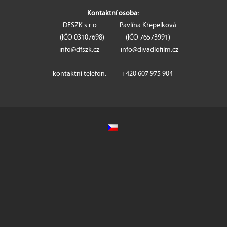
Kontaktní osoba:
DFSZK s.r.o. Pavlína Křepelková
(IČO 03107698​) (IČO 76573991)
info@dfszk.cz info@divadlofilm.cz
kontaktní telefon: +420 607 975 904