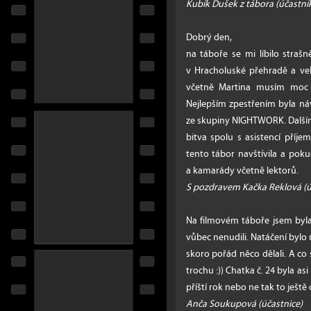
Kubík Dušek z tábora (účastní
Dobrý den,
na táboře se mi líbilo straš
v Hracholuské přehradě a ve
včetně Martina musím moc a
Nejlepším zpestřením byla náv
ze skupiny NIGHTWORK. Další
bitva spolu s asistencí příj
tento tábor navštívila a poku
a kamarády včetně lektorů.
S pozdravem Kačka Reklová (ú
Na filmovém táboře jsem byla
vůbec nenudili. Natáčení byl
skoro pořád něco dělali. A co 
trochu :)) Chatka č. 24 byla asi
příští rok nebo ne tak to ještě
Anča Soukupová (účastnice)