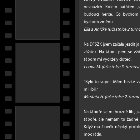
nesnázích. Kolem natáčení 
budoucí herce. Co bychom v
bychom změnu.
Ella a Anička (účastnice 2.turn
Na DFSZK jsem začala jezdit ja
zážitek. Na tábor jsem se vž
tábora mi vydržely doteď.
Leona M. (účastnice 3. turnus)
"Bylo to super. Mám hezké vz
mi líbil."
Markéta H. (účastnice 2. turnu
Na táboře se mi hrozně líbí, 
táboře, ale nemám tu žádné p
Když má člověk nějaký prob
moc ráda.