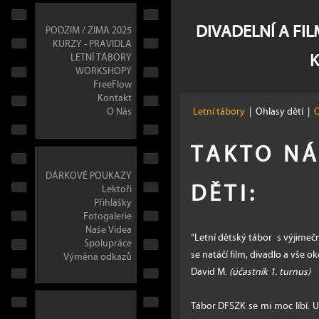
DIVADELNÍ A FI
PODZIM / ZIMA 2025
KURZY - PRAVIDLA
LETNÍ TÁBORY
WORKSHOPY
FreeFlow
Kontakt
O Nás
Letní tábory
|
Ohlasy dětí
|
O
TAKTO N
DÁRKOVÉ POUKAZY
DĚTI:
Lektoři
Přihlášky
Fotogalerie
Naše Videa
“Letní dětský tábor s výjime
Spolupráce
se natáčí film, divadlo a vše o
Výměna odkazů
David M.
(účastník 1. turnus)
Tábor DFSZK se mi moc líbí.