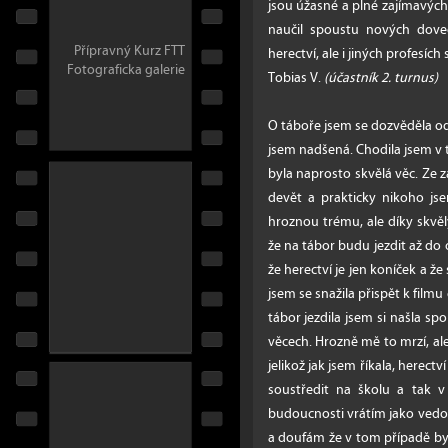
jsou úžasné a plné zajímavých 
naučil spoustu nových dov
Přípravný Kurz FTT
herectví, ale i jiných profesíc
Fotograficka galerie
Tobias V.
(účastník 2. turnus)
O táboře jsem se dozvěděla o
jsem nadšená. Chodila jsem v 
byla naprosto skvělá věc. Ze z
devět a prakticky nikoho j
hroznou trému, ale díky skvěl
že na tábor budu jezdit až do 
že herectví je jen koníček a ž
jsem se snažila přispět k filmu 
tábor jezdila jsem si našla sp
věcech. Hrozně mě to mrzí, ale
jelikož jak jsem říkala, herec
soustředit na školu a tak 
budoucnosti vrátím jako vedo
a doufám že v tom případě byc