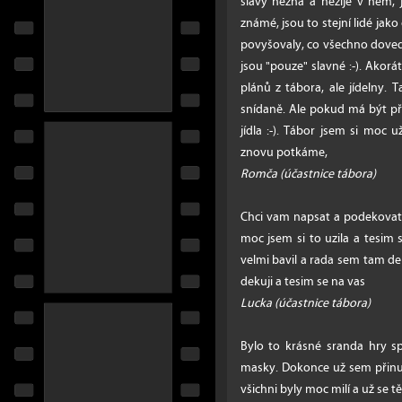
slávy nezná a nežije v něm, j
známé, jsou to stejní lidé jako
povyšovaly, co všechno dovedly
jsou "pouze" slavné :-). Akorá
plánů z tábora, ale jídelny.
snídaně. Ale pokud má být pří
jídla :-). Tábor jsem si moc u
znovu potkáme,
Romča (účastnice tábora)
Chci vam napsat a podekovat 
moc jsem si to uzila a tesim 
velmi bavil a rada sem tam de
dekuji a tesim se na vas
Lucka (účastnice tábora)
Bylo to krásné sranda hry sp
masky. Dokonce už sem přinuti
všichni byly moc milí a už se t