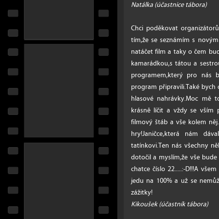
Natálka (účastnice tábora)
Chci poděkovat organizátor
tím,že se seznámím s novými
natáčet film a taky o čem bude
kamarádkou,s tátou a sestrou
programem,který pro nás byl
program připravili.Také bych 
hlasové nahrávky.Moc mě to 
krásně líčit a vždy se vším
filmový štáb a vše kolem něj.
hry!Janičce,která nám dáv
tatínkovi.Ten nás všechny něk
dotočil a myslím,že vše bude 
chatce číslo 22.....:-D!!!A v
jedu na 100% a už se nemůž
zážitky!
Kikoušek (účastník tábora)