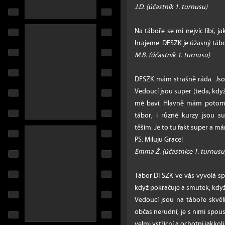
J.D. (účastník 1. turnusu)
Na táboře se mi nejvíc líbí, j
hrajeme. DFSZK je úžasný tábor
M.B. (účastník 1. turnusu)
DFSZK mám strašně ráda. Jsou t
Vedoucí jsou super (teda, když v
mě baví. Hlavně mám potom ra
tábor, i různé kurzy jsou s
těším. Je to tu fakt super a m
PS: Miluju Grace!
Emma Ž. (účastnice 1. turnusu
Tábor DFSZK ve vás vyvolá spo
když pokračuje a smutek, když
Vedoucí jsou na táboře skvěl
občas nerudní, je s nimi spou
velmi vstřícní a ochotni jakkoli