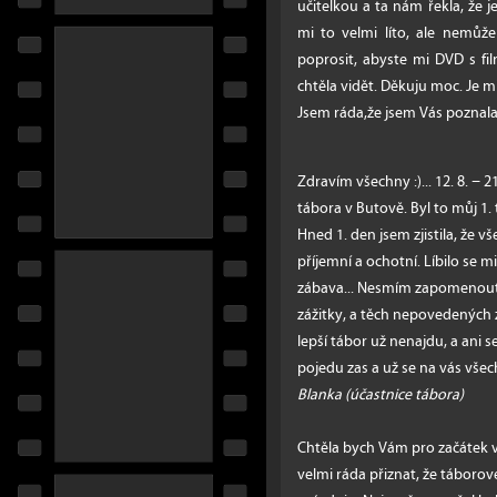
učitelkou a ta nám řekla, že 
mi to velmi líto, ale nemůž
poprosit, abyste mi DVD s f
chtěla vidět. Děkuju moc. Je m
Jsem ráda,že jsem Vás poznala
Zdravím všechny :)... 12. 8. − 
tábora v Butově. Byl to můj 1.
Hned 1. den jsem zjistila, že v
příjemní a ochotní. Líbilo se m
zábava... Nesmím zapomenout zm
zážitky, a těch nepovedených 
lepší tábor už nenajdu, a ani s
pojedu zas a už se na vás všech
Blanka (účastnice tábora)
Chtěla bych Vám pro začátek
velmi ráda přiznat, že táborov