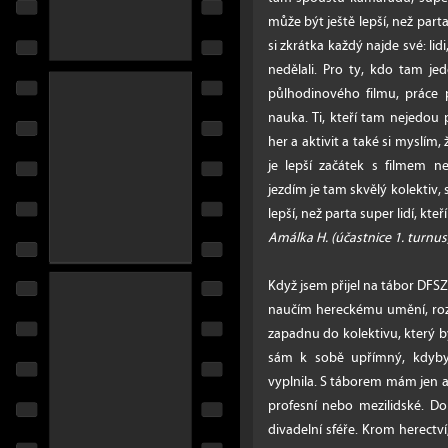
může být ještě lepší, než parta
si zkrátka každý najde své: lidi, 
nedělali. Pro ty, kdo tam je
půlhodinového filmu, práce
nauka. Ti, kteří tam nejedou
her a aktivit a také si myslím
je lepší začátek s filmem 
jezdím je tam skvělý kolektiv, 
lepší, než parta super lidí, kteří
Amálka H. (účastnice 1. turnus
Když jsem přijel na tábor DFSZ
naučím hereckému umění, rozšíř
zapadnu do kolektivu, který by
sám k sobě upřímný, kdyby
vyplnila. S táborem mám jen a 
profesní nebo mezilidské. Do
divadelní sféře. Krom herectví