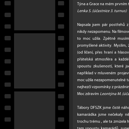
Týna a Grace na mém prvním 
Lenka S. (účastnice 3. turnus)
Napsala jsem pár postřehů z 
nikdy nezapomenu. Na filmovém
to moc užila. Zpětně musím 
promyšlené aktivity. Myslím, 
(od líčení, přes hraní a hlas
přátelská atmosféra a každé
spoustu zkušeností, které j
například v mluveném projevu 
moc užila nezapomenutelné t
nejhezčí vzpomínky z prázdnin
Moc zdravím
Leontýna M.
(úča
Tábory DFSZK jsme čistě náhod
kamarádka jsme nečekaly n
trochu trému , ale ta zmizela 
tam spoustu kamarádů, super 