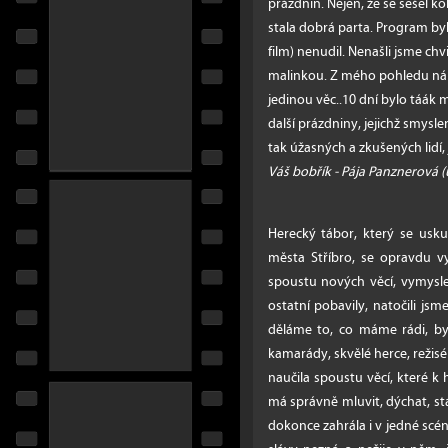
prázdnin. Nejen, že se sešel kol
stala dobrá parta. Program byl
film) nenudil. Nenašli jsme chv
malinkou. Z mého pohledu ná
jedinou věc..10 dní bylo táák 
další prázdniny, jejichž smys
tak úžasných a zkušených lidí, 
Váš bobřík - Pája Panznerová (
Herecký tábor, který se usku
města Stříbro, se opravdu vyv
spoustu nových věcí, vymysle
ostatní pobavily, natočili jsme
děláme to, co máme rádi, byl
kamarády, skvělé herce, režis
naučila spoustu věcí, které k 
má správně mluvit, dýchat, st
dokonce zahrála i v jedné scén