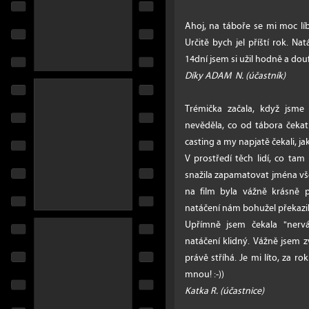
Ahoj, na táboře se mi moc lí
Určitě bych jel příští rok. Na
14dní jsem si užil hodně a doufá
Díky ADAM N. (účastník)
Trémička začala, když jsme
nevěděla, co od tábora čekat.
casting a my napjatě čekali, ja
V prostředí těch lidí, co tam
snažila zapamatovat jména vš
na film byla vážně krásně p
natáčení nám bohužel překazil
Upřímně jsem čekala "nervák
natáčení klidný. Vážně jsem z
právě stříhá. Je mi líto, za r
mnou! :-))
Katka R. (účastnice)