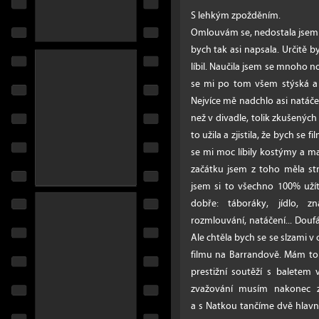
S lehkým zpožděním.
Omlouvám se, nedostala jsem s
bych tak asi napsala. Určitě b
líbil. Naučila jsem se mnoho 
se mi po tom všem stýská a 
Nejvíce mě nadchlo asi natáčen
než v divadle, tolik zkušených 
to užila a zjistila, že bych se 
se mi moc líbily kostýmy a ma
začátku jsem z toho měla st
jsem si to všechno 100% uží
dobře: táboráky, jídlo, zn
rozmlouvání, natáčení... Doufá
Ale chtěla bych se se slzami 
filmu na Barrandově. Mám to
prestižní soutěží s balete
zvažování musím nakonec z
a s Natkou tančíme dvě hlavní