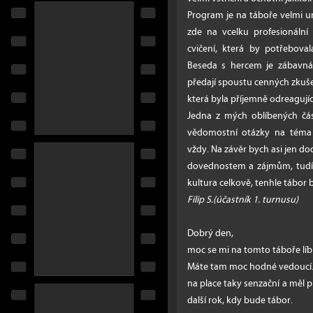
Program je na táboře velmi u
zde na vcelku profesionální
cvičení, která by potřebova
Beseda s hercem je zábavná 
předají spoustu cenných zkuš
která byla příjemně odreagujíc
Jedna z mých oblíbených část
vědomostní otázky na téma f
vždy. Na závěr bych asi jen d
dovednostem a zájmům, tudíž
kultura celkově, tenhle tábor
Filip S.(účastník 1. turnusu)
Dobrý den,
moc se mi na tomto táboře líbilo
Máte tam moc hodné vedoucí. T
na place taky senzační a měl 
další rok, kdy bude tábor.