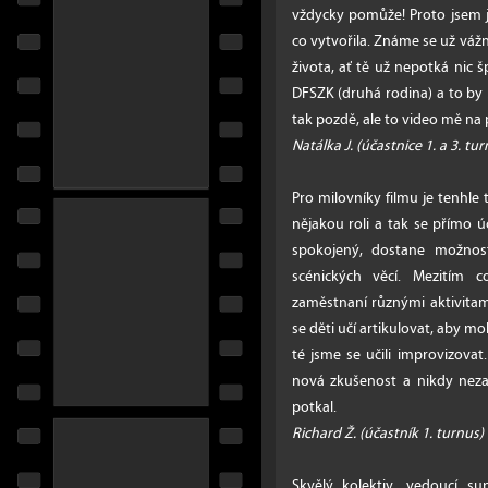
vždycky pomůže! Proto jsem 
co vytvořila. Známe se už vážně
života, ať tě už nepotká nic š
DFSZK (druhá rodina) a to by
tak pozdě, ale to video mě na 
Natálka J. (účastnice 1. a 3. tu
Pro milovníky filmu je tenhle
nějakou roli a tak se přímo úč
spokojený, dostane možnost
scénických věcí. Mezitím 
zaměstnaní různými aktivitami
se děti učí artikulovat, aby m
té jsme se učili improvizovat
nová zkušenost a nikdy neza
potkal.
Richard Ž. (účastník 1. turnus)
Skvělý kolektiv, vedoucí s