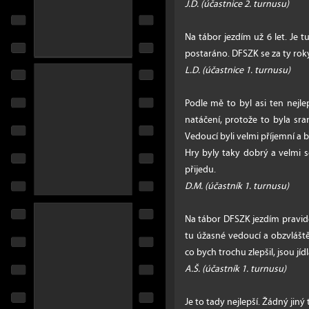
J.D. (účastnice 2. turnusu)
Na tábor jezdím už 6 let. Je t
postaráno. DFSZK se za ty rok
L.D. (účastnice 1. turnusu)
Podle mě to byl asi ten nejle
natáčení, protože to byla sra
Vedoucí byli velmi příjemní a b
Hry byly taky dobrý a velmi se
přijedu.
D.M. (účastník 1. turnusu)
Na tábor DFSZK jezdím pravide
tu úžasné vedoucí a obzvlášt
co bych trochu zlepšil, jsou jídla
A.Š. (účastník 1. turnusu)
Je to tady nejlepší. Žádný jiný