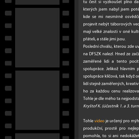
tu čest si vyzkoušet plno da
kterých jsem nabyl jsem poté 
kde se mi nesmírně osvědči
projevit nebýt táborových ved
mají velké znalosti v oné kult
přáteli, a stále jimi jsou.
Poslední chválu, kterou zde uv
na DFSZK nalezl. Hned ze začát
zaměřené lidi a tento poci
spolupráce. Jelikož hlavním 
spolupráce klíčová, tak když o
lidí stejně zaměřených, kreativn
ho za každou cenu realizovat
Tohle je dle mého ta nejpodstat
Kryštof K. (účastník 1. a 3. tur
Tohle
video
je určený pro mý
produkční, prostě pro nejle
pomohla, to si ani nedokážete