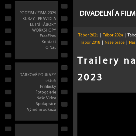
DIVADELNÍ A FIL
PODZIM / ZIMA 2025
KURZY - PRAVIDLA
LETNÍ TÁBORY
WORKSHOPY
Tábor 2025
|
Tábor 2024
|
Tábo
FreeFlow
Kontakt
|
Tábor 2018
|
Naše práce
|
Naše
O Nás
Trailery n
2023
DÁRKOVÉ POUKAZY
Lektoři
Přihlášky
Fotogalerie
Naše Videa
Spolupráce
Výměna odkazů